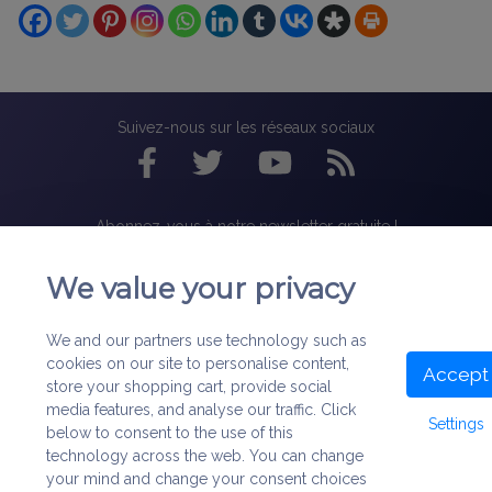
Suivez-nous sur les réseaux sociaux
Abonnez-vous à notre newsletter gratuite !
We value your privacy
We and our partners use technology such as
À Propos
|
Nous contacter
|
Mentions légales
|
Politique de
confidentialité
|
Cookies
|
Plan du site
cookies on our site to personalise content,
Accept
store your shopping cart, provide social
©
1999-2022
Association Bibliorare. Tous droits réservés.
media features, and analyse our traffic. Click
Settings
below to consent to the use of this
Les Matériaux et Services de ce site (iconographie, textes) sont
technology across the web. You can change
protégés par les lois sur les droits d'auteur et/ou la propriété
intellectuelle.
your mind and change your consent choices