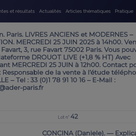
tes et résultats
Actualités
Articles thématiques
Pratique
 Paris. LIVRES ANCIENS et MODERNES –
ON. MERCREDI 25 JUIN 2025 à 14h00. Ven
 Favart, 3, rue Favart 75002 Paris. Vous pou
 plateforme DROUOT LIVE (+1,8 % HT) Avec
ant MERCREDI 25 JUIN à 12h00. Contact p
 Responsable de la vente à l’étude télépho
– Tel : 33 (0)1 78 91 10 16 – E-Mail :
@ader-paris.fr
42
Lot n°
CONCINA (Daniele). — Explic