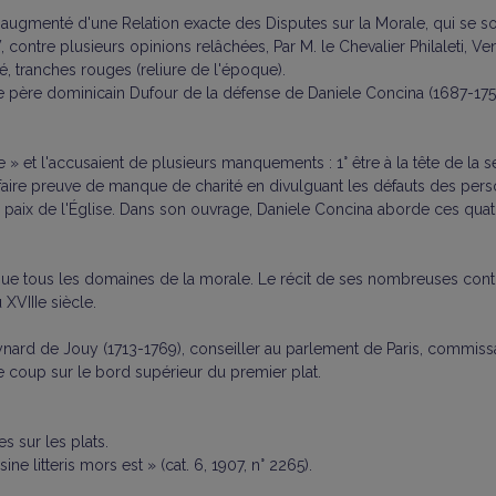
 & augmenté d'une Relation exacte des Disputes sur la Morale, qui se s
 contre plusieurs opinions relâchées, Par M. le Chevalier Philaleti, Ven
é, tranches rouges (reliure de l'époque).
r le père dominicain Dufour de la défense de Daniele Concina (1687-1756
e » et l'accusaient de plusieurs manquements : 1° être à la tête de la 
faire preuve de manque de charité en divulguant les défauts des person
la paix de l'Église. Dans son ouvrage, Daniele Concina aborde ces quatr
ue tous les domaines de la morale. Le récit de ses nombreuses contro
XVIIIe siècle.
rd de Jouy (1713-1769), conseiller au parlement de Paris, commissai
 coup sur le bord supérieur du premier plat.
 sur les plats.
ine litteris mors est » (cat. 6, 1907, n° 2265).