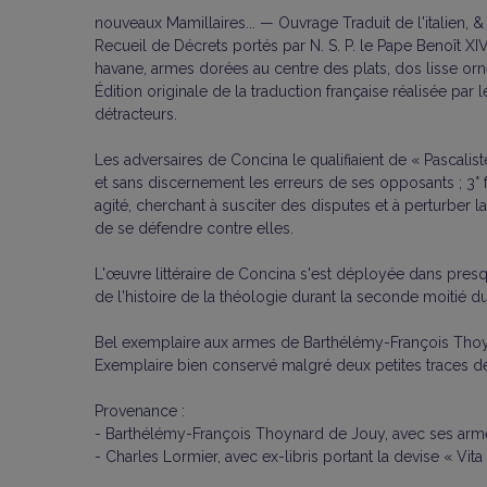
nouveaux Mamillaires... — Ouvrage Traduit de l'italien,
Recueil de Décrets portés par N. S. P. le Pape Benoît XIV,
havane, armes dorées au centre des plats, dos lisse orn
Édition originale de la traduction française réalisée pa
détracteurs.
Les adversaires de Concina le qualifiaient de « Pascalist
et sans discernement les erreurs de ses opposants ; 3° 
agité, cherchant à susciter des disputes et à perturber 
de se défendre contre elles.
L'œuvre littéraire de Concina s'est déployée dans presq
de l'histoire de la théologie durant la seconde moitié du 
Bel exemplaire aux armes de Barthélémy-François Thoyna
Exemplaire bien conservé malgré deux petites traces de
Provenance :
- Barthélémy-François Thoynard de Jouy, avec ses armes
- Charles Lormier, avec ex-libris portant la devise « Vita s