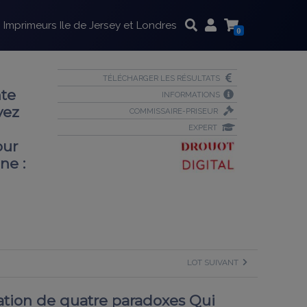
Imprimeurs Ile de Jersey et Londres
0
TÉLÉCHARGER LES RÉSULTATS
te
INFORMATIONS
vez
COMMISSAIRE-PRISEUR
EXPERT
our
ne :
LOT SUIVANT
ation de quatre paradoxes Qui