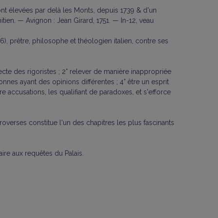
ont élevées par delà les Monts, depuis 1739 & d'un
itien. — Avignon : Jean Girard, 1751. — In-12, veau
), prêtre, philosophe et théologien italien, contre ses
secte des rigoristes ; 2° relever de manière inappropriée
nes ayant des opinions différentes ; 4° être un esprit
e accusations, les qualifiant de paradoxes, et s'efforce
verses constitue l'un des chapitres les plus fascinants
re aux requêtes du Palais.