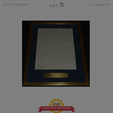
11
LOT PRÉCÉDENT
LOT SUIVANT
Lot n°
SÉLECTION BIBLIORARE