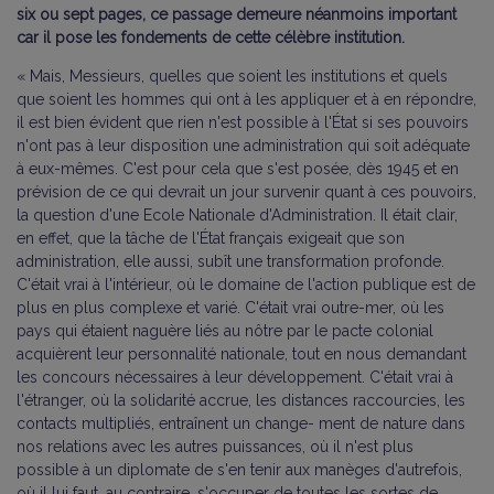
six ou sept pages, ce passage demeure néanmoins important
car il pose les fondements de cette célèbre institution.
« Mais, Messieurs, quelles que soient les institutions et quels
que soient les hommes qui ont à les appliquer et à en répondre,
il est bien évident que rien n'est possible à l'État si ses pouvoirs
n'ont pas à leur disposition une administration qui soit adéquate
à eux-mêmes. C'est pour cela que s'est posée, dès 1945 et en
prévision de ce qui devrait un jour survenir quant à ces pouvoirs,
la question d'une Ecole Nationale d'Administration. Il était clair,
en effet, que la tâche de l'État français exigeait que son
administration, elle aussi, subît une transformation profonde.
C'était vrai à l'intérieur, où le domaine de l'action publique est de
plus en plus complexe et varié. C'était vrai outre-mer, où les
pays qui étaient naguère liés au nôtre par le pacte colonial
acquièrent leur personnalité nationale, tout en nous demandant
les concours nécessaires à leur développement. C'était vrai à
l'étranger, où la solidarité accrue, les distances raccourcies, les
contacts multipliés, entraînent un change- ment de nature dans
nos relations avec les autres puissances, où il n'est plus
possible à un diplomate de s'en tenir aux manèges d'autrefois,
où il lui faut, au contraire, s'occuper de toutes les sortes de