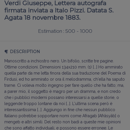
Verdi Giuseppe, Lettera autografa
firmata inviata a Italo Pizzi. Datata S.
Agata 18 novembre 1883.
500 - 1000
Estimation :
DESCRIPTION
Manoscritto a inchiostro nero. Un bifolio, scritte tre pagine.
Ottime condizioni. Dimensioni 134x210 mm. (1) [...] Ho ammirato
quella parte da me letta finora della sua traduzione del Poema di
Firdusi, ed ho ammirato or ora il melodramma, ch'ella ha saputo
trarne. Ci voleva molto ingegno per fare quello che ha fatto; ma,
a parer mio, il soggetto è magro per un dramma, e non credo
che i pubblici moderni possano interessarsi a quelle storie, o
leggende troppo lontane da noi [...]. L'ultima scena però è
interessantissima [...]. Aggiungo in fine che nessun pubblico
Italiano potrebbe sopportare nomi come Afragab [Afrâsyâb] o
mengeb e altri simili. Del resto non badi a queste mie opinioni
che sono affatto individuali, e possono essere erronee. Le