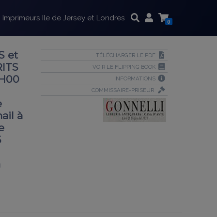
Imprimeurs Ile de Jersey et Londres
0
S et
TÉLÉCHARGER LE PDF
ITS
VOIR LE FLIPPING BOOK
4H00
INFORMATIONS
COMMISSAIRE-PRISEUR
e
ail à
e
5
a