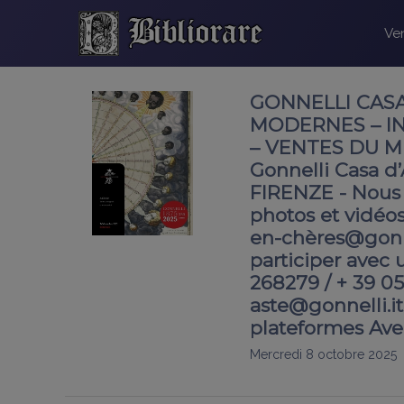
Ven
GONNELLI CASA D
MODERNES – I
– VENTES DU M
Gonnelli Casa d’
FIRENZE - Nous 
photos et vidéos
en-chères@gonne
participer avec u
268279 / + 39 055
aste@gonnelli.i
plateformes Av
Mercredi 8 octobre 2025