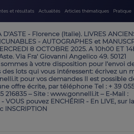
tes et résultats
Actualités
Articles thématiques
Pratique
'ASTE - Florence (Italie). LIVRES ANCIEN
NCUNABLES - AUTOGRAPHES et MANUSCR
ERCREDI 8 OCTOBRE 2025. A 10h00 ET 1
Aste. Via Fra' Giovanni Angelico 49. 50121
sommes à votre disposition pour l'envoi d
 des lots qui vous intéressent: écrivez un m
lli.it pour vos demandes Il est possible d
ne offre écrite, par téléphone Tel : + 39 05
 216835 – Site : www.gonnelli.it – E-Mail :
t - VOUS pouvez ENCHÉRIR - En LIVE, sur l
ec INSCRIPTION