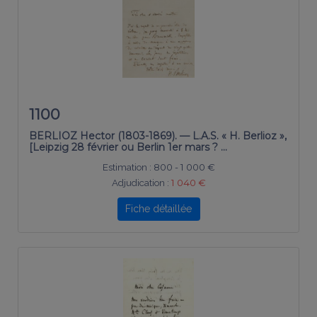
1100
BERLIOZ Hector (1803-1869). — L.A.S. « H. Berlioz »,
[Leipzig 28 février ou Berlin 1er mars ? …
Estimation :
800 - 1 000 €
Adjudication :
1 040 €
Fiche détaillée