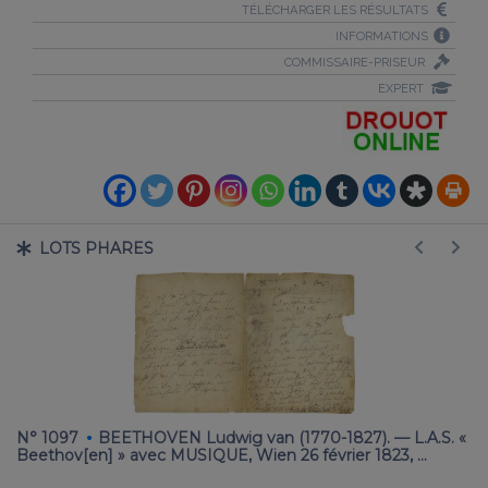
TÉLÉCHARGER LES RÉSULTATS
INFORMATIONS
COMMISSAIRE-PRISEUR
EXPERT
LOTS PHARES
·
 «
N° 1097
BEETHOVEN Ludwig van (1770-1827). — L.A.S. «
N°
Beethov[en] » avec MUSIQUE, Wien 26 février 1823, …
MU