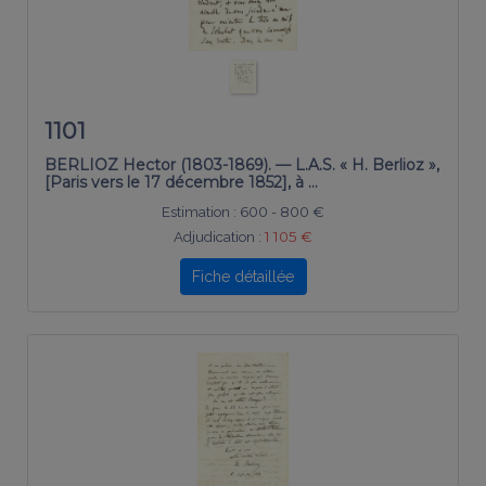
1101
BERLIOZ Hector (1803-1869). — L.A.S. « H. Berlioz »,
[Paris vers le 17 décembre 1852], à …
Estimation :
600 - 800 €
Adjudication :
1 105 €
Fiche détaillée