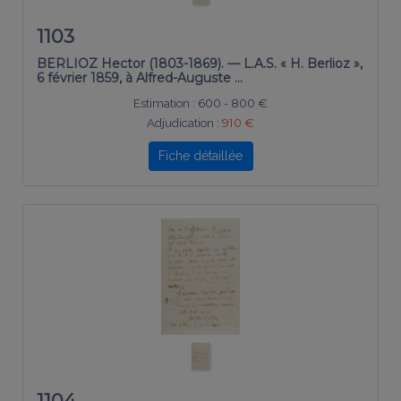
1103
BERLIOZ Hector (1803-1869). — L.A.S. « H. Berlioz »,
6 février 1859, à Alfred-Auguste …
Estimation :
600 - 800 €
Adjudication :
910 €
Fiche détaillée
1104