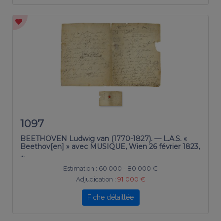
1097
BEETHOVEN Ludwig van (1770-1827). — L.A.S. «
Beethov[en] » avec MUSIQUE, Wien 26 février 1823,
…
Estimation :
60 000 - 80 000 €
Adjudication :
91 000 €
Fiche détaillée