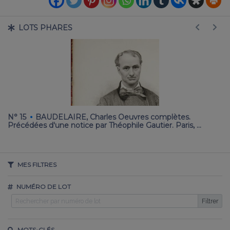
LOTS PHARES
·
e
N° 15
BAUDELAIRE, Charles Oeuvres complètes.
N
Précédées d'une notice par Théophile Gautier. Paris, …
Ph
tr
MES FILTRES
NUMÉRO DE LOT
Filtrer
MOTS-CLÉS