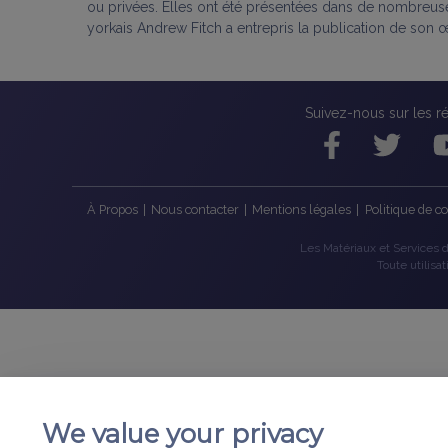
ou privées. Elles ont été présentées dans de nombreus
yorkais Andrew Fitch a entrepris la publication de son 
Suivez-nous sur les r
À Propos
|
Nous contacter
|
Mentions légales
|
Politique de co
Les Matériaux et Services de
Toute utilisa
We value your privacy