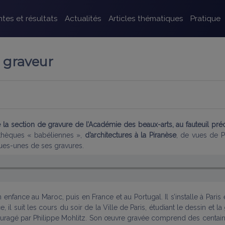
tes et résultats
Actualités
Articles thématiques
Pratique
e graveur
e la section de gravure de l’Académie des beaux-arts, au fauteuil 
othèques « babéliennes »,
d’architectures à la Piranèse
, de vues de Pa
ques-unes de ses gravures.
nfance au Maroc, puis en France et au Portugal. Il s’installe à Paris en 
il suit les cours du soir de la Ville de Paris, étudiant le dessin et l
ncouragé par Philippe Mohlitz. Son œuvre gravée comprend des centain