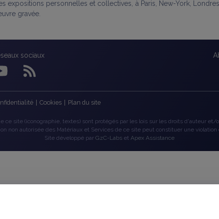
es expositions personnelles et collectives, à Paris, New-York, Londr
œuvre gravée.
éseaux sociaux
A
nfidentialité
|
Cookies
|
Plan du site
 ce site (iconographie, textes) sont protégés par les lois sur les droits d'auteur et/ou
tion non autorisée des Matériaux et Services de ce site peut constituer une violation 
Site développé par
GzC-Labs
et
Apex Assistance