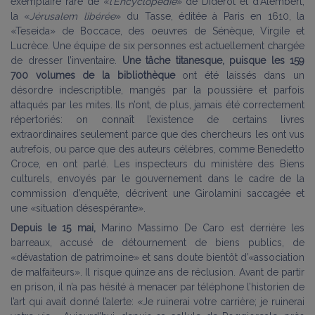
exemplaire rare de «
l’Encyclopédie
» de Diderot et d’Alembert,
la «
Jérusalem libérée
» du Tasse, éditée à Paris en 1610, la
«Teseida» de Boccace, des oeuvres de Sénèque, Virgile et
Lucrèce. Une équipe de six personnes est actuellement chargée
de dresser l’inventaire.
Une tâche titanesque, puisque les 159
700 volumes de la bibliothèque
ont été laissés dans un
désordre indescriptible, mangés par la poussière et parfois
attaqués par les mites. Ils n’ont, de plus, jamais été correctement
répertoriés: on connaît l’existence de certains livres
extraordinaires seulement parce que des chercheurs les ont vus
autrefois, ou parce que des auteurs célèbres, comme Benedetto
Croce, en ont parlé. Les inspecteurs du ministère des Biens
culturels, envoyés par le gouvernement dans le cadre de la
commission d’enquête, décrivent une Girolamini saccagée et
une «situation désespérante».
Depuis le 15 mai,
Marino Massimo De Caro est derrière les
barreaux, accusé de détournement de biens publics, de
«dévastation de patrimoine» et sans doute bientôt d’«association
de malfaiteurs». Il risque quinze ans de réclusion. Avant de partir
en prison, il n’a pas hésité à menacer par téléphone l’historien de
l’art qui avait donné l’alerte: «Je ruinerai votre carrière; je ruinerai