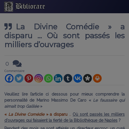
La Divine Comédie » a
disparu … Où sont passés les
milliers d’ouvrages
0
Commentaire
Veuillez lire l’article ci dessous pour mieux comprendre la
personnalité de Marino Massimo De Caro «
Le faussaire qui
aimait trop Galilée
»
«
La Divine Comédie
» a disparu
…
Où sont passés les milliers
d’ouvrages
qui faisaient la fierté de la Bibliothèque de Naples
?
Pendant des mois se sont affairés un directeur escroc, un curé