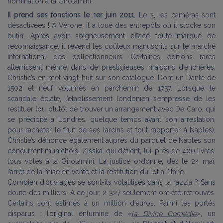
nomination à la Girolamini.
Il prend ses fonctions le 1er juin 2011
. Le 3, les caméras sont
désactivées ! A Vérone, il a loué des entrepôts où il stocke son
butin. Après avoir soigneusement effacé toute marque de
reconnaissance, il revend les coûteux manuscrits sur le marché
international des collectionneurs. Certaines éditions rares
atterrissent même dans de prestigieuses maisons d’enchères.
Christie’s en met vingt-huit sur son catalogue. Dont un Dante de
1502 et neuf volumes en parchemin de 1757. Lorsque le
scandale éclate, l’établissement londonien s’empresse de les
restituer (ou plutôt de trouver un arrangement avec De Caro, qui
se précipite à Londres, quelque temps avant son arrestation,
pour racheter le fruit de ses larcins et tout rapporter à Naples).
Christie’s dénonce également auprès du parquet de Naples son
concurrent munichois, Zisska, qui détient, lui, près de 400 livres,
tous volés à la Girolamini. La justice ordonne, dès le 24 mai,
l’arrêt de la mise en vente et la restitution du lot à l’Italie.
Combien d’ouvrages se sont-ils volatilisés dans la razzia ? Sans
doute des milliers. A ce jour, 2 327 seulement ont été retrouvés.
Certains sont estimés à un million d’euros. Parmi les portés
disparus : l’original enluminé de «
la Divine Comédie
», un