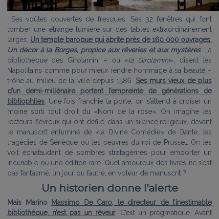
Ses voûtes couvertes de fresques. Ses 32 fenêtres qui font
tomber une étrange lumière sur des tables extraordinairement
larges.
Un temple baroque qui abrite près de 160 000 ouvrages.
Un décor à la Borges, propice aux rêveries et aux mystères
. La
bibliothèque des Girolamini – ou «
la Girolamini
», disent les
Napolitains comme pour mieux rendre hommage à sa beauté –
trône au milieu de la ville depuis 1586.
Ses murs vieux de plus
d’un demi-millénaire portent l’empreinte de générations de
bibliophiles
. Une fois franchie la porte, on s’attend à croiser un
moine sorti tout droit du «Nom de la rose». On imagine les
lecteurs fiévreux qui ont défilé, dans un silence religieux, devant
le manuscrit enluminé de «la Divine Comédie» de Dante, les
tragédies de Sénèque ou les oeuvres du roi de Prusse… On les
voit échafaudant de sombres stratagèmes pour emporter un
incunable ou une édition rare. Quel amoureux des livres ne s’est
pas fantasmé, un jour ou l’autre, en voleur de manuscrit ?
Un historien donne l’alerte
Mais Marino
Massimo De Caro, le directeur de l’inestimable
bibliothèque, n’est pas un rêveur
. C’est un pragmatique. Avant