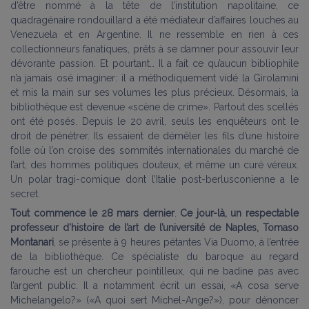
d’être nommé à la tête de l’institution napolitaine, ce
quadragénaire rondouillard a été médiateur d’affaires louches au
Venezuela et en Argentine. Il ne ressemble en rien à ces
collectionneurs fanatiques, prêts à se damner pour assouvir leur
dévorante passion. Et pourtant… Il a fait ce qu’aucun bibliophile
n’a jamais osé imaginer: il a méthodiquement vidé la Girolamini
et mis la main sur ses volumes les plus précieux. Désormais, la
bibliothèque est devenue «scène de crime». Partout des scellés
ont été posés. Depuis le 20 avril, seuls les enquêteurs ont le
droit de pénétrer. Ils essaient de démêler les fils d’une histoire
folle où l’on croise des sommités internationales du marché de
l’art, des hommes politiques douteux, et même un curé véreux.
Un polar tragi-comique dont l’Italie post-berlusconienne a le
secret.
Tout commence le 28 mars dernier
.
Ce jour-là, un respectable
professeur d’histoire de l’art de l’université de Naples, Tomaso
Montanari
, se présente à 9 heures pétantes Via Duomo, à l’entrée
de la bibliothèque. Ce spécialiste du baroque au regard
farouche est un chercheur pointilleux, qui ne badine pas avec
l’argent public. Il a notamment écrit un essai, «A cosa serve
Michelangelo?» («A quoi sert Michel-Ange?»), pour dénoncer