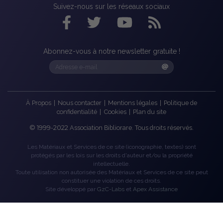
Suivez-nous sur les réseaux sociaux
Abonnez-vous à notre newsletter gratuite !
À Propos
|
Nous contacter
|
Mentions légales
|
Politique de
confidentialité
|
Cookies
|
Plan du site
©
1999-2022
Association Bibliorare. Tous droits réservés.
Les Matériaux et Services de ce site (iconographie, textes) sont
protégés par les lois sur les droits d'auteur et/ou la propriété
intellectuelle.
Toute utilisation non autorisée des Matériaux et Services de ce site peut
constituer une violation de ces droits.
Site développé par
GzC-Labs
et
Apex Assistance