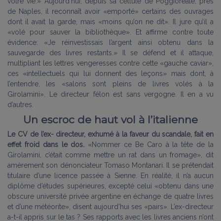
votre vie.» Aujourd’hui, depuis sa cellule de Poggioreale, près
de Naples, il reconnaît avoir «emporté» certains des ouvrages
dont il avait la garde, mais «moins qu’on ne dit». Il jure qu’il a
«volé pour sauver la bibliothèque». Et affirme contre toute
évidence: «Je réinvestissais l’argent ainsi obtenu dans la
sauvegarde des livres restants.» Il se défend et il attaque,
multipliant les lettres vengeresses contre cette «gauche caviar»,
ces «intellectuels qui lui donnent des leçons» mais dont, à
l’entendre, les «salons sont pleins de livres volés à la
Girolamini». Le directeur félon est sans vergogne. Il en a vu
d’autres.
Un escroc de haut vol à l’italienne
Le CV de l’ex- directeur, exhumé à la faveur du scandale, fait en
effet froid dans le dos.
«Nommer ce Be Caro à la tête de la
Girolamini, c’était comme mettre un rat dans un fromage», dit
amèrement son dénonciateur Tomaso Montanari. Il se prétendait
titulaire d’une licence passée à Sienne. En réalité, il n’a aucun
diplôme d’études supérieures, excepté celui «obtenu dans une
obscure université privée argentine en échange de quatre livres
et d’une météorite», disent aujourd’hui ses «pairs». L’ex-directeur
a-t-il appris sur le tas ? Ses rapports avec les livres anciens n’ont