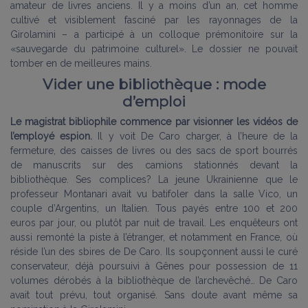
amateur de livres anciens. Il y a moins d’un an, cet homme
cultivé et visiblement fasciné par les rayonnages de la
Girolamini – a participé à un colloque prémonitoire sur la
«sauvegarde du patrimoine culturel». Le dossier ne pouvait
tomber en de meilleures mains.
Vider une bibliothèque : mode
d’emploi
Le magistrat bibliophile commence par visionner les vidéos de
l’employé espion.
Il y voit De Caro charger, à l’heure de la
fermeture, des caisses de livres ou des sacs de sport bourrés
de manuscrits sur des camions stationnés devant la
bibliothèque. Ses complices? La jeune Ukrainienne que le
professeur Montanari avait vu batifoler dans la salle Vico, un
couple d’Argentins, un Italien. Tous payés entre 100 et 200
euros par jour, ou plutôt par nuit de travail. Les enquêteurs ont
aussi remonté la piste à l’étranger, et notamment en France, où
réside l’un des sbires de De Caro. Ils soupçonnent aussi le curé
conservateur, déjà poursuivi à Gênes pour possession de 11
volumes dérobés à la bibliothèque de l’archevêché… De Caro
avait tout prévu, tout organisé. Sans doute avant même sa