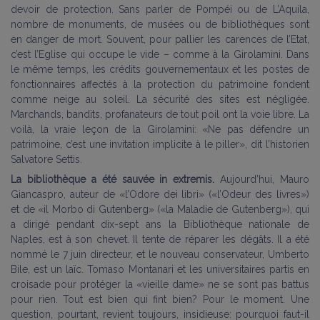
devoir de protection. Sans parler de Pompéi ou de L’Aquila,
nombre de monuments, de musées ou de bibliothèques sont
en danger de mort. Souvent, pour pallier les carences de l’Etat,
c’est l’Eglise qui occupe le vide – comme à la Girolamini. Dans
le même temps, les crédits gouvernementaux et les postes de
fonctionnaires affectés à la protection du patrimoine fondent
comme neige au soleil. La sécurité des sites est négligée.
Marchands, bandits, profanateurs de tout poil ont la voie libre. La
voilà, la vraie leçon de la Girolamini: «Ne pas défendre un
patrimoine, c’est une invitation implicite à le piller», dit l’historien
Salvatore Settis.
La bibliothèque a été sauvée in extremis.
Aujourd’hui, Mauro
Giancaspro, auteur de «l’Odore dei libri» («l’Odeur des livres»)
et de «il Morbo di Gutenberg» («la Maladie de Gutenberg»), qui
a dirigé pendant dix-sept ans la Bibliothèque nationale de
Naples, est à son chevet. Il tente de réparer les dégâts. Il a été
nommé le 7 juin directeur, et le nouveau conservateur, Umberto
Bile, est un laïc. Tomaso Montanari et les universitaires partis en
croisade pour protéger la «vieille dame» ne se sont pas battus
pour rien. Tout est bien qui fint bien? Pour le moment. Une
question, pourtant, revient toujours, insidieuse: pourquoi faut-il