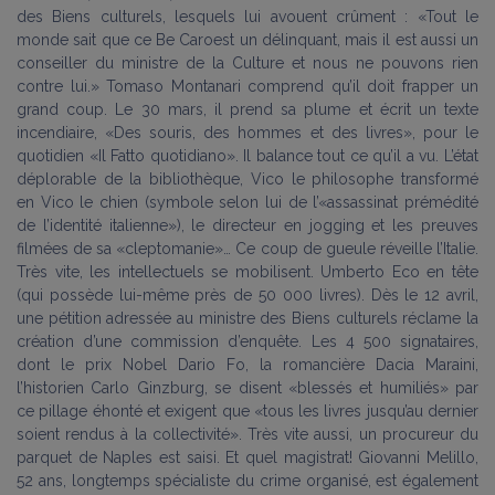
des Biens culturels, lesquels lui avouent crûment : «Tout le
monde sait que ce Be Caroest un délinquant, mais il est aussi un
conseiller du ministre de la Culture et nous ne pouvons rien
contre lui.» Tomaso Montanari comprend qu’il doit frapper un
grand coup. Le 30 mars, il prend sa plume et écrit un texte
incendiaire, «Des souris, des hommes et des livres», pour le
quotidien «Il Fatto quotidiano». Il balance tout ce qu’il a vu. L’état
déplorable de la bibliothèque, Vico le philosophe transformé
en Vico le chien (symbole selon lui de l’«assassinat prémédité
de l’identité italienne»), le directeur en jogging et les preuves
filmées de sa «cleptomanie»… Ce coup de gueule réveille l’Italie.
Très vite, les intellectuels se mobilisent. Umberto Eco en tête
(qui possède lui-même près de 50 000 livres). Dès le 12 avril,
une pétition adressée au ministre des Biens culturels réclame la
création d’une commission d’enquête. Les 4 500 signataires,
dont le prix Nobel Dario Fo, la romancière Dacia Maraini,
l’historien Carlo Ginzburg, se disent «blessés et humiliés» par
ce pillage éhonté et exigent que «tous les livres jusqu’au dernier
soient rendus à la collectivité». Très vite aussi, un procureur du
parquet de Naples est saisi. Et quel magistrat! Giovanni Melillo,
52 ans, longtemps spécialiste du crime organisé, est également