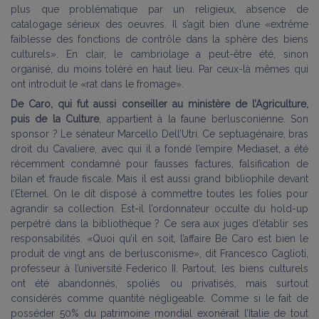
plus que problématique par un religieux, absence de
catalogage sérieux des oeuvres. Il s’agit bien d’une «extrême
faiblesse des fonctions de contrôle dans la sphère des biens
culturels». En clair, le cambriolage a peut-être été, sinon
organisé, du moins toléré en haut lieu. Par ceux-là mêmes qui
ont introduit le «rat dans le fromage».
De Caro, qui fut aussi conseiller au ministère de l’Agriculture,
puis de la Culture
, appartient à la faune berlusconienne. Son
sponsor ? Le sénateur Marcello Dell’Utri. Ce septuagénaire, bras
droit du Cavaliere, avec qui il a fondé l’empire Mediaset, a été
récemment condamné pour fausses factures, falsification de
bilan et fraude fiscale. Mais il est aussi grand bibliophile devant
l’Eternel. On le dit disposé à commettre toutes les folies pour
agrandir sa collection. Est-il l’ordonnateur occulte du hold-up
perpétré dans la bibliothèque ? Ce sera aux juges d’établir ses
responsabilités. «Quoi qu’il en soit, l’affaire Be Caro est bien le
produit de vingt ans de berlusconisme», dit Francesco Caglioti,
professeur à l’université Federico II. Partout, les biens culturels
ont été abandonnés, spoliés ou privatisés, mais surtout
considérés comme quantité négligeable. Comme si le fait de
posséder 50% du patrimoine mondial exonérait l’Italie de tout