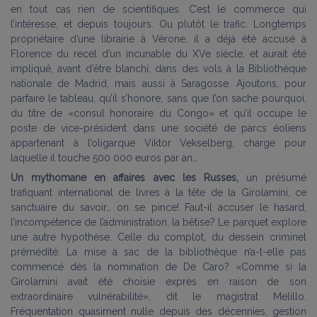
en tout cas rien de scientifiques. C’est le commerce qui
l’intéresse, et depuis toujours. Ou plutôt le trafic. Longtemps
propriétaire d’une librairie à Vérone, il a déjà été accusé à
Florence du recel d’un incunable du XVe siècle, et aurait été
impliqué, avant d’être blanchi, dans des vols à la Bibliothèque
nationale de Madrid, mais aussi à Saragosse. Ajoutons, pour
parfaire le tableau, qu’il s’honore, sans que l’on sache pourquoi,
du titre de «consul honoraire du Congo» et qu’il occupe le
poste de vice-président dans une société de parcs éoliens
appartenant à l’oligarque Viktor Vekselberg, charge pour
laquelle il touche 500 000 euros par an…
Un mythomane en affaires avec les Russes,
un présumé
trafiquant international de livres à la tête de la Girolamini, ce
sanctuaire du savoir… on se pince! Faut-il accuser le hasard,
l’incompétence de l’administration, la bêtise? Le parquet explore
une autre hypothèse. Celle du complot, du dessein criminel
prémédité. La mise à sac de la bibliothèque n’a-t-elle pas
commencé dès la nomination de De Caro? «Comme si la
Girolamini avait été choisie exprès en raison de son
extraordinaire vulnérabilité», dit le magistrat Melillo.
Fréquentation quasiment nulle depuis des décennies, gestion