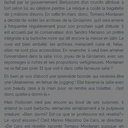
l’achat par le gouvernement Berlusconi d’un crucifix attribué, à
tort selon lui, au célèbre peintre. La relique a coûté la bagatelle
de 3 millions d’euros. En cette fin mars, donc, Tomaso Montanari
a décidé de visiter les archives de la Girolamini, qu’il sera amené
à fréquenter régulièrement pour son prochain sujet d’étude. Il
est accueilli par le conservateur, don Sandro Marsano, un prêtre
intégriste à la barbiche noire qui dit encore la messe en latin. Le
curé est bien embêté: les archives menacent ruine et, hélas,
elles ne sont plus accessibles. En revanche, il veut bien amener
l’universitaire dans la salle Vico, joyau de la Girolamini, avec ses
rayonnages si riches et ses proportions vertigineuses. Montanari
ne se fait pas prier. Et que voit-il dans cette fameuse salle ?
Eh bien, je vois d’abord une splendide blonde, qui s’avérera être
une Ukrainienne, en tenue de jogging ! Elle traverse la salle avec
son beauty case à la main pour se rendre aux toilettes : c’est
donc qu’elle a dormi là.»
Mais l’historien n’est pas encore au bout de ses surprises. Il
entend le curé barbichu demander aimablement à la pulpeuse
créature: «Bien dormi? Est-ce que le professore est réveillé?»
Le «prof essore»? C’est Marino Massimo De Caro, le directeur.
«De Caro est réveillé, raconte Tomaso Montanari, puisque, en