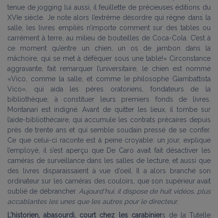
tenue de jogging lui aussi, il feuillette de précieuses éditions du
XVIe siècle. Je note alors l’extrême désordre qui règne dans la
salle, les livres empilés n’importe comment sur des tables ou
carrément à terre, au milieu de bouteilles de Coca-Cola. C’est à
ce moment qu’entre un chien, un os de jambon dans la
mâchoire, qui se met à déféquer sous une table!» Circonstance
aggravante, fait remarquer l’universitaire, le chien est nommé
«Vico, comme la salle, et comme le philosophe Giambattista
Vico», qui aida les pères oratoriens, fondateurs de la
bibliothèque, à constituer leurs premiers fonds de livres.
Montanari est indigné. Avant de quitter les lieux, il tombe sur
l’aide-bibliothécaire, qui accumule les contrats précaires depuis
près de trente ans et qui semble soudain pressé de se confer.
Ce que celui-ci raconte est à peine croyable: un jour, explique
l’employé, il s’est aperçu que De Caro avait fait désactiver les
caméras de surveillance dans les salles de lecture, et aussi que
des livres disparaissaient à vue d’oeil. Il a alors branché son
ordinateur sur les caméras des couloirs, que son supérieur avait
oublié de débrancher.
Aujourd’hui, il dispose de huit vidéos, plus
accablantes les unes que les autres pour le directeur.
L’historien, abasourdi, court chez les carabinier
s de la Tutelle