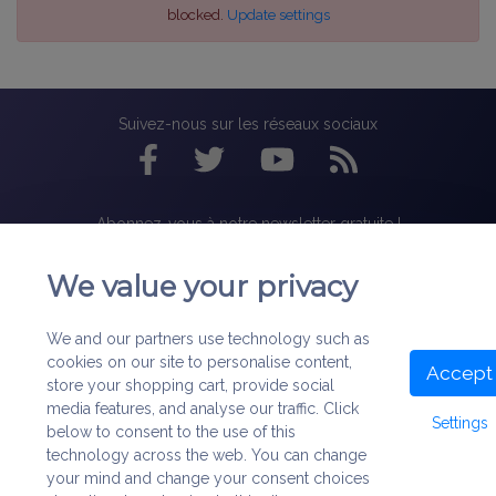
blocked.
Update settings
Suivez-nous sur les réseaux sociaux
Abonnez-vous à notre newsletter gratuite !
We value your privacy
We and our partners use technology such as
À Propos
|
Nous contacter
|
Mentions légales
|
Politique de
confidentialité
|
Cookies
|
Plan du site
cookies on our site to personalise content,
Accept
store your shopping cart, provide social
©
1999-2022
Association Bibliorare. Tous droits réservés.
media features, and analyse our traffic. Click
Settings
below to consent to the use of this
Les Matériaux et Services de ce site (iconographie, textes) sont
technology across the web. You can change
protégés par les lois sur les droits d'auteur et/ou la propriété
intellectuelle.
your mind and change your consent choices
Toute utilisation non autorisée des Matériaux et Services de ce site peut