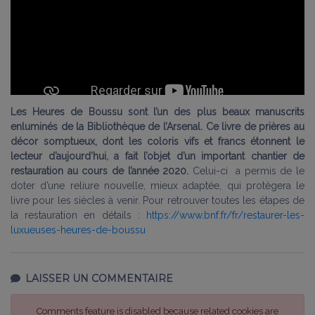
Les Heures de Boussu sont l’un des plus beaux manuscrits
enluminés de la Bibliothèque de l’Arsenal. Ce livre de prières au
décor somptueux, dont les coloris vifs et francs étonnent le
lecteur d’aujourd’hui, a fait l’objet d’un important chantier de
restauration au cours de l’année 2020.
Celui-ci a permis de le
doter d’une reliure nouvelle, mieux adaptée, qui protègera le
livre pour les siècles à venir. Pour retrouver toutes les étapes de
la restauration en détails :
https://www.bnf.fr/fr/restaurer-les-
luxueuses-heures-de-boussu
LAISSER UN COMMENTAIRE
Comments feature is disabled because related cookies are