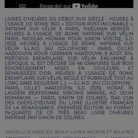
LIVRES D’HEURES DU DÉBUT XVIE SIÈCLE :
HEURES À
L’USAGE DE ROME 1502 « ÉDITION POST-INCUNABLE »,
IMPRIMÉ SUR VÉLIN À PARIS, THIELMAN KERVER ;
HEURES À L’USAGE DE ROME IMPRIMÉ SUR VÉLIN
PARIS, NICOLAS HIGMAN POUR SIMON VOSTRE, S.D.
[1512]. HEURES À L’USAGE DE ROME IMPRIMÉ SUR
VÉLIN S.L.N.D. [AU COLOPHON] : PARIS, GILLES
HARDOUYN POUR GERMAIN HARDOUYN, 9 AOÛT 1514.
PRÉCIEUX EXEMPLAIRE SUR VÉLIN ENLUMINÉ À
L’ÉPOQUE. IL EST DÉCORÉ DE 46 GRAVURES SUR BOIS
SOIGNEUSEMENT MISES EN COULEURS ET
REHAUSSÉES D’OR. HEURES A L’USAIGE DE ROME
EXEMPLAIRE SUR VÉLIN, RÉGLÉ ET RUBRIQUÉ TOUT AU
LONG SANS REQUERIR […]. — S.L.N.D. [AU COLOPHON] :
PARIS, GILLET HARDOUYN, S.D. [1515]. HORAE IN
LAUDEM BEATISSIMAE VIRGINIS MARIAE, AD USUM
ROMANUM. — PARIS, SIMON DE COLINES, 1543. L’UN
DES CHEFS-D’ŒUVRE DU LIVRE ILLUSTRÉ FRANÇAIS
DE LA RENAISSANCE. PREMIÈRE ÉDITION AU FORMAT
IN-QUARTO DE CE TRÈS BEAU LIVRE D’HEURES
IMPRIMÉ PAR SIMON DE COLINES.
GIQUELLO & ASSOCIES. BEAUX LIVRES ANCIENS ET RELIURES