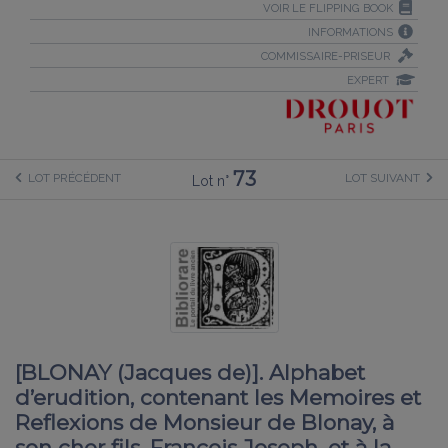
VOIR LE FLIPPING BOOK
INFORMATIONS
COMMISSAIRE-PRISEUR
EXPERT
73
LOT PRÉCÉDENT
LOT SUIVANT
Lot n°
[BLONAY (Jacques de)]. Alphabet
d’erudition, contenant les Memoires et
Reflexions de Monsieur de Blonay, à
son cher fils, François Joseph, et à la