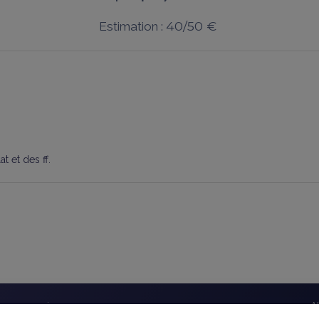
40/50 €
Estimation :
t et des ff.
éseaux sociaux
A