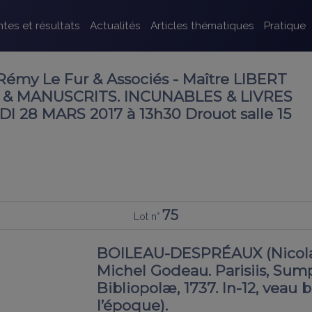
tes et résultats
Actualités
Articles thématiques
Pratique
émy Le Fur & Associés - Maître LIBERT
S & MANUSCRITS. INCUNABLES & LIVRES
 28 MARS 2017 à 13h30 Drouot salle 15
75
Lot n°
BOILEAU-DESPRÉAUX (Nicolas)
Michel Godeau. Parisiis, Sum
Bibliopolæ, 1737. In-12, veau 
l’époque).