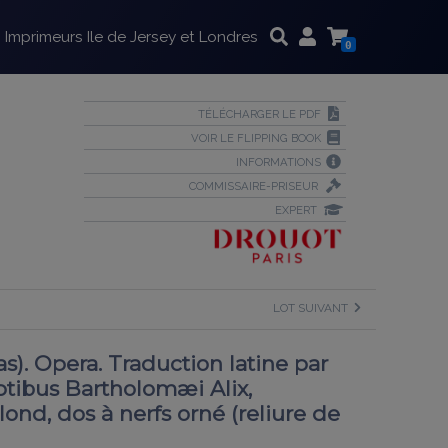
Imprimeurs Ile de Jersey et Londres
0
TÉLÉCHARGER LE PDF
VOIR LE FLIPPING BOOK
INFORMATIONS
COMMISSAIRE-PRISEUR
EXPERT
LOT SUIVANT
. Opera. Traduction latine par
ptibus Bartholomæi Alix,
blond, dos à nerfs orné (reliure de