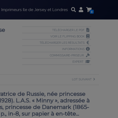
Imprimeurs Ile de Jersey et Londres
0
se
TÉLÉCHARGER LE PDF
VOIR LE FLIPPING BOOK
TÉLÉCHARGER LES RÉSULTATS
INFORMATIONS
COMMISSAIRE-PRISEUR
EXPERT
LOT SUIVANT
ice de Russie, née princesse
8). L.A.S. « Minny », adressée à
ns, princesse de Danemark (1865-
p., in-8, sur papier à en-tête...