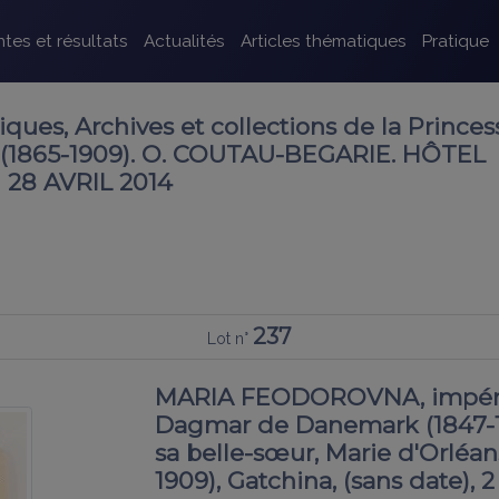
tes et résultats
Actualités
Articles thématiques
Pratique
iques, Archives et collections de la Princes
s (1865-1909). O. COUTAU-BEGARIE. HÔTEL
28 AVRIL 2014
237
Lot n°
MARIA FEODOROVNA, impératr
Dagmar de Danemark (1847-192
sa belle-sœur, Marie d'Orléa
1909), Gatchina, (sans date), 2 