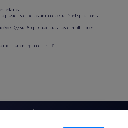
émentaires.
une plusieurs espèces animales et un frontispice par Jan
upèdes (77 sur 80 pl.), aux crustacés et mollusques
 mouillure marginale sur 2 ff.
bonnez-vous à notre newsletter gratuite !