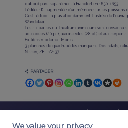
d’abord paru séparément à Francfort en 1650-1653.
L’éditeur l’a augmentée d’un mémoire sur les poissons 
C’est l’édition la plus abondamment illustrée de l'ouvr
Wandelaar.
Les six parties du Theatrum animalium sont consacrées r
aquatiques (20 pl.), aux insectes (28 pl.) et aux serpents (
Ex-libris moderne : Monica.
3 planches de quadrupèdes manquent. Dos refaits, reliure
Nissen, ZBI, n°2137.
PARTAGER
Suivez-nous sur les r
We value your privacy