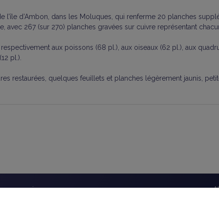
de l’île d’Ambon, dans les Moluques, qui renferme 20 planches suppl
age, avec 267 (sur 270) planches gravées sur cuivre représentant chac
espectivement aux poissons (68 pl.), aux oiseaux (62 pl.), aux quadr
12 pl.).
s restaurées, quelques feuillets et planches légèrement jaunis, petite
éseaux sociaux
A