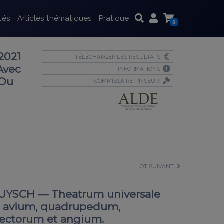
tés
Articles thématiques
Pratique
0
2021
TÉLÉCHARGER LES RÉSULTATS
Avec
INFORMATIONS
 Ou
COMMISSAIRE-PRISEUR
LOT SUIVANT
RUYSCH — Theatrum universale
, avium, quadrupedum,
sectorum et angium.