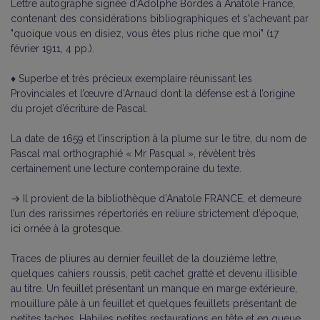
Lettre autographe signée d'Adolphe Bordes à Anatole France,
contenant des considérations bibliographiques et s'achevant par
"quoique vous en disiez, vous êtes plus riche que moi" (17
février 1911, 4 pp.).
♦ Superbe et très précieux exemplaire réunissant les
Provinciales et l’œuvre d’Arnaud dont la défense est à l’origine
du projet d’écriture de Pascal.
La date de 1659 et l’inscription à la plume sur le titre, du nom de
Pascal mal orthographié « Mr Pasqual », révèlent très
certainement une lecture contemporaine du texte.
→ Il provient de la bibliothèque d’Anatole FRANCE, et demeure
l’un des rarissimes répertoriés en reliure strictement d’époque,
ici ornée à la grotesque.
Traces de pliures au dernier feuillet de la douzième lettre,
quelques cahiers roussis, petit cachet gratté et devenu illisible
au titre. Un feuillet présentant un manque en marge extérieure,
mouillure pâle à un feuillet et quelques feuillets présentant de
petites taches. Habiles petites restaurations en tête et en queue,