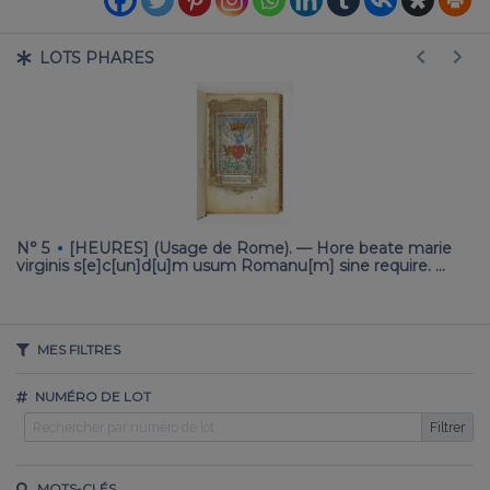
LOTS PHARES
·
N° 5
[HEURES] (Usage de Rome). — Hore beate marie
N
virginis s[e]c[un]d[u]m usum Romanu[m] sine require. …
Bi
MES FILTRES
NUMÉRO DE LOT
Filtrer
MOTS-CLÉS