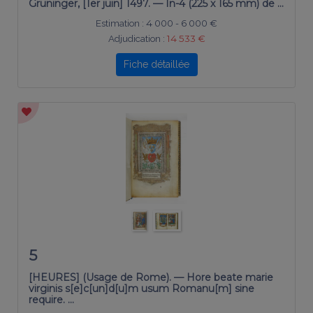
Gruninger, [1er juin] 1497. — In-4 (225 x 165 mm) de …
Estimation :
4 000 - 6 000 €
Adjudication :
14 533 €
Fiche détaillée
5
[HEURES] (Usage de Rome). — Hore beate marie
virginis s[e]c[un]d[u]m usum Romanu[m] sine
require. …