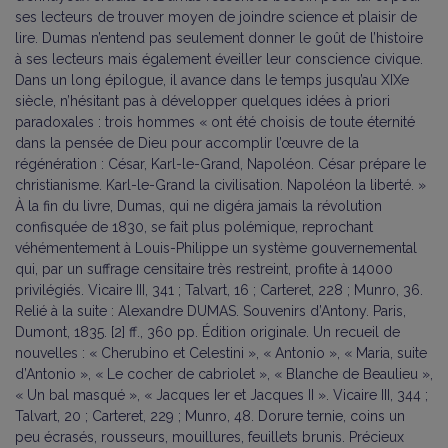
ses lecteurs de trouver moyen de joindre science et plaisir de
lire. Dumas n’entend pas seulement donner le goût de l’histoire
à ses lecteurs mais également éveiller leur conscience civique.
Dans un long épilogue, il avance dans le temps jusqu’au XIXe
siècle, n’hésitant pas à développer quelques idées à priori
paradoxales : trois hommes « ont été choisis de toute éternité
dans la pensée de Dieu pour accomplir l’œuvre de la
régénération : César, Karl-le-Grand, Napoléon. César prépare le
christianisme. Karl-le-Grand la civilisation. Napoléon la liberté. »
À la fin du livre, Dumas, qui ne digéra jamais la révolution
confisquée de 1830, se fait plus polémique, reprochant
véhémentement à Louis-Philippe un système gouvernemental
qui, par un suffrage censitaire très restreint, profite à 14000
privilégiés. Vicaire III, 341 ; Talvart, 16 ; Carteret, 228 ; Munro, 36.
Relié à la suite : Alexandre DUMAS. Souvenirs d’Antony. Paris,
Dumont, 1835. [2] ff., 360 pp. Édition originale. Un recueil de
nouvelles : « Cherubino et Celestini », « Antonio », « Maria, suite
d’Antonio », « Le cocher de cabriolet », « Blanche de Beaulieu »,
« Un bal masqué », « Jacques Ier et Jacques II ». Vicaire III, 344 ;
Talvart, 20 ; Carteret, 229 ; Munro, 48. Dorure ternie, coins un
peu écrasés, rousseurs, mouillures, feuillets brunis. Précieux