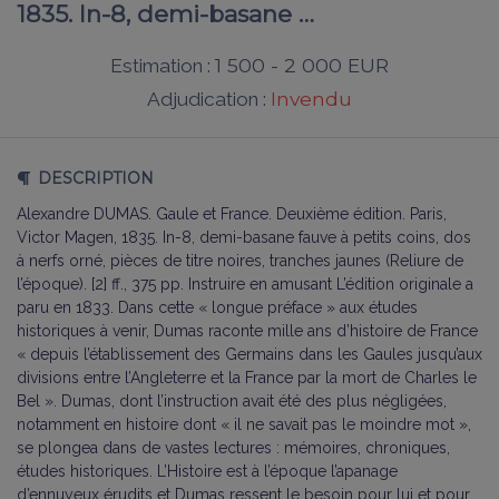
1835. In-8, demi-basane …
1 500 - 2 000 EUR
Estimation :
Invendu
Adjudication :
DESCRIPTION
Alexandre DUMAS. Gaule et France. Deuxième édition. Paris,
Victor Magen, 1835. In-8, demi-basane fauve à petits coins, dos
à nerfs orné, pièces de titre noires, tranches jaunes (Reliure de
l’époque). [2] ff., 375 pp. Instruire en amusant L’édition originale a
paru en 1833. Dans cette « longue préface » aux études
historiques à venir, Dumas raconte mille ans d’histoire de France
« depuis l’établissement des Germains dans les Gaules jusqu’aux
divisions entre l’Angleterre et la France par la mort de Charles le
Bel ». Dumas, dont l’instruction avait été des plus négligées,
notamment en histoire dont « il ne savait pas le moindre mot »,
se plongea dans de vastes lectures : mémoires, chroniques,
études historiques. L’Histoire est à l’époque l’apanage
d’ennuyeux érudits et Dumas ressent le besoin pour lui et pour