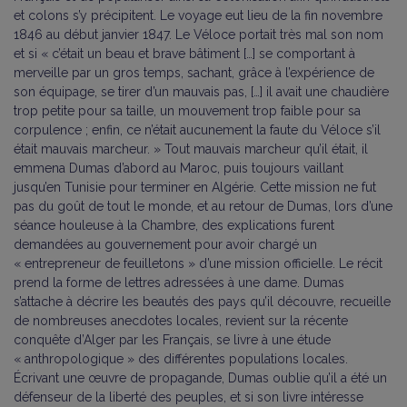
et colons s’y précipitent. Le voyage eut lieu de la fin novembre
1846 au début janvier 1847. Le Véloce portait très mal son nom
et si « c’était un beau et brave bâtiment […] se comportant à
merveille par un gros temps, sachant, grâce à l’expérience de
son équipage, se tirer d’un mauvais pas, […] il avait une chaudière
trop petite pour sa taille, un mouvement trop faible pour sa
corpulence ; enfin, ce n’était aucunement la faute du Véloce s’il
était mauvais marcheur. » Tout mauvais marcheur qu’il était, il
emmena Dumas d’abord au Maroc, puis toujours vaillant
jusqu’en Tunisie pour terminer en Algérie. Cette mission ne fut
pas du goût de tout le monde, et au retour de Dumas, lors d’une
séance houleuse à la Chambre, des explications furent
demandées au gouvernement pour avoir chargé un
« entrepreneur de feuilletons » d’une mission officielle. Le récit
prend la forme de lettres adressées à une dame. Dumas
s’attache à décrire les beautés des pays qu’il découvre, recueille
de nombreuses anecdotes locales, revient sur la récente
conquête d’Alger par les Français, se livre à une étude
« anthropologique » des différentes populations locales.
Écrivant une œuvre de propagande, Dumas oublie qu’il a été un
défenseur de la liberté des peuples, et si son livre intéresse