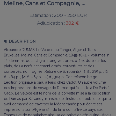
Meline, Cans et Compagnie, …
200 - 250 EUR
Estimation :
382 €
Adjudication :
DESCRIPTION
Alexandre DUMAS. Le Véloce ou Tanger, Alger et Tunis.
Bruxelles, Meline, Cans et Compagnie, 1849-1851. 4 volumes in
12, demi-maroquin à grain long vert bronze, filet doré sur les
plats, dos à nerfs richement ornés, couvertures et dos
conservés, non rognés (Reliure de Strrobants). [2] ff., 295 p. ; [2]
ff., 284 p. ; [2] ff., 267 p. ; [2] ff., 304 p. Contrefaçon belge.
L’édition originale a paru à Paris chez Cadot. Un autre volume
des Impressions de voyage de Dumas qui fait suite à De Paris à
Cadix. Le Véloce est le nom de la corvette mise à la disposition
de Dumas par Salvandy, ministre de l’Instruction publique, qui lui
avait demandé de traverser la Méditerranée pour écrire ses
impressions sur l’Algérie afin de faire connaître ce pays aux
Français et de populariser ainsi sa colonisation afin qu’industriels