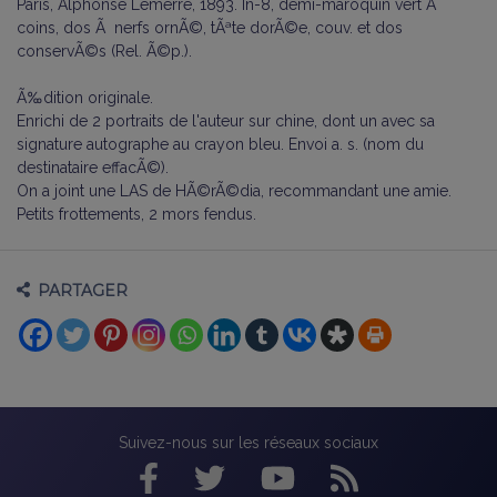
Paris, Alphonse Lemerre, 1893. In-8, demi-maroquin vert Ã
coins, dos Ã nerfs ornÃ©, tÃªte dorÃ©e, couv. et dos
conservÃ©s (Rel. Ã©p.).
Ã‰dition originale.
Enrichi de 2 portraits de l'auteur sur chine, dont un avec sa
signature autographe au crayon bleu. Envoi a. s. (nom du
destinataire effacÃ©).
On a joint une LAS de HÃ©rÃ©dia, recommandant une amie.
Petits frottements, 2 mors fendus.
PARTAGER
Suivez-nous sur les réseaux sociaux