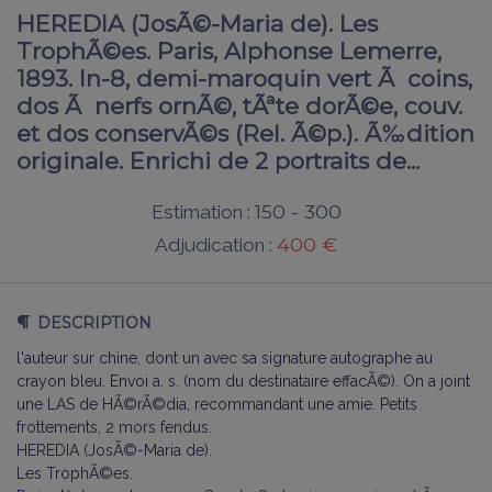
HEREDIA (JosÃ©-Maria de). Les
TrophÃ©es. Paris, Alphonse Lemerre,
1893. In-8, demi-maroquin vert Ã coins,
dos Ã nerfs ornÃ©, tÃªte dorÃ©e, couv.
et dos conservÃ©s (Rel. Ã©p.). Ã‰dition
originale. Enrichi de 2 portraits de...
150 - 300
Estimation :
400 €
Adjudication :
DESCRIPTION
l'auteur sur chine, dont un avec sa signature autographe au
crayon bleu. Envoi a. s. (nom du destinataire effacÃ©). On a joint
une LAS de HÃ©rÃ©dia, recommandant une amie. Petits
frottements, 2 mors fendus.
HEREDIA (JosÃ©-Maria de).
Les TrophÃ©es.