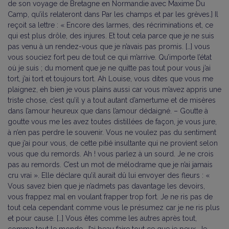
de son voyage de Bretagne en Normandie avec Maxime Du
Camp, qu’ils relateront dans Par les champs et par les grèves.] Il
reçoit sa lettre : « Encore des larmes, des récriminations et, ce
qui est plus drôle, des injures. Et tout cela parce que je ne suis
pas venu à un rendez-vous que je n’avais pas promis. […] vous
vous souciez fort peu de tout ce qui m’arrive. Qu’importe l’état
où je suis ; du moment que je ne quitte pas tout pour vous j’ai
tort, j’ai tort et toujours tort. Ah Louise, vous dites que vous me
plaignez, eh bien je vous plains aussi car vous m’avez appris une
triste chose, c’est qu’il y a tout autant d’amertume et de misères
dans l’amour heureux que dans l’amour dédaigné. – Goutte à
goutte vous me les avez toutes distillées de façon, je vous jure,
à n’en pas perdre le souvenir. Vous ne voulez pas du sentiment
que j’ai pour vous, de cette pitié insultante qui ne provient selon
vous que du remords. Ah ! vous parlez à un sourd. Je ne crois
pas au remords. C’est un mot de mélodrame que je n’ai jamais
cru vrai ». Elle déclare qu’il aurait dû lui envoyer des fleurs : «
Vous savez bien que je n’admets pas davantage les devoirs,
vous frappez mal en voulant frapper trop fort. Je ne ris pas de
tout cela cependant comme vous le présumez car je ne ris plus
et pour cause. […] Vous êtes comme les autres après tout,