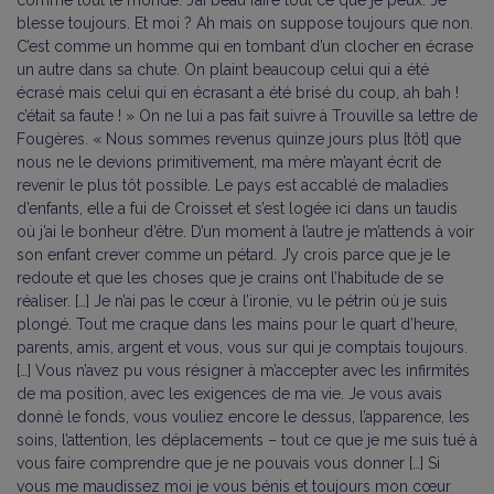
comme tout le monde. J’ai beau faire tout ce que je peux. Je
blesse toujours. Et moi ? Ah mais on suppose toujours que non.
C’est comme un homme qui en tombant d’un clocher en écrase
un autre dans sa chute. On plaint beaucoup celui qui a été
écrasé mais celui qui en écrasant a été brisé du coup, ah bah !
c’était sa faute ! » On ne lui a pas fait suivre à Trouville sa lettre de
Fougères. « Nous sommes revenus quinze jours plus [tôt] que
nous ne le devions primitivement, ma mère m’ayant écrit de
revenir le plus tôt possible. Le pays est accablé de maladies
d’enfants, elle a fui de Croisset et s’est logée ici dans un taudis
où j’ai le bonheur d’être. D’un moment à l’autre je m’attends à voir
son enfant crever comme un pétard. J’y crois parce que je le
redoute et que les choses que je crains ont l’habitude de se
réaliser. […] Je n’ai pas le cœur à l’ironie, vu le pétrin où je suis
plongé. Tout me craque dans les mains pour le quart d’heure,
parents, amis, argent et vous, vous sur qui je comptais toujours.
[…] Vous n’avez pu vous résigner à m’accepter avec les infirmités
de ma position, avec les exigences de ma vie. Je vous avais
donné le fonds, vous vouliez encore le dessus, l’apparence, les
soins, l’attention, les déplacements – tout ce que je me suis tué à
vous faire comprendre que je ne pouvais vous donner […] Si
vous me maudissez moi je vous bénis et toujours mon cœur