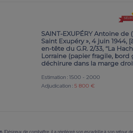
SÉLEC
SAINT-EXUPÉRY Antoine de (19
Saint Exupéry », 4 juin 1944, 
en-tête du G.R. 2/33, “La Hache
Lorraine (papier fragile, bord
déchirure dans la marge droit
1500 - 2000
Estimation :
5 800 €
Adjudication :
n.
[Désireux de combattre, il a réintégré son escadrille à son retour de