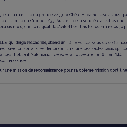
 était la marraine du groupe 2/33.] « Chère Madame, savez-vous que je
e escadrille du Groupe 2/33. Au sortir de la soupière à crabes qu’est A
oilà six mois, qu’elle risquait de s’entortiller dans les commandes, 
, qui dirige l’escadrille, attend un fils
: « voulez-vous de ce fils aussi
rouver un soir à la résidence de Tunis, une des seules oasis spirituel
des, il obtient l’autorisation de voler à nouveau, et le 16 mai 1944, il 
reconnaissance.
pour une mission de reconnaissance pour sa dixième mission dont il ne 