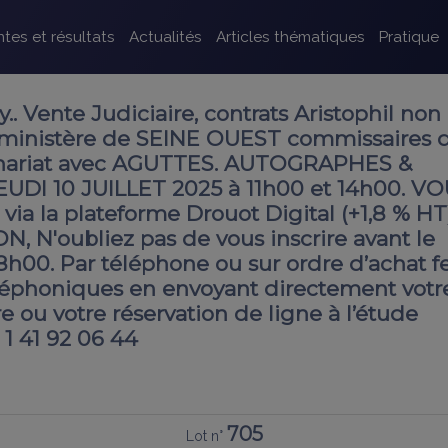
tes et résultats
Actualités
Articles thématiques
Pratique
. Vente Judiciaire, contrats Aristophil non
 ministère de SEINE OUEST commissaires 
tenariat avec AGUTTES. AUTOGRAPHES &
UDI 10 JUILLET 2025 à 11h00 et 14h00. V
via la plateforme Drouot Digital (+1,8 % HT
, N'oubliez pas de vous inscrire avant le
18h00. Par téléphone ou sur ordre d’achat 
éphoniques en envoyant directement votr
 ou votre réservation de ligne à l’étude
 1 41 92 06 44
705
Lot n°