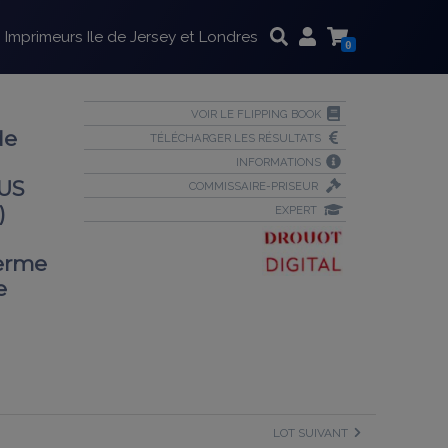
Imprimeurs Ile de Jersey et Londres
0
VOIR LE FLIPPING BOOK
de
TÉLÉCHARGER LES RÉSULTATS
INFORMATIONS
OUS
COMMISSAIRE-PRISEUR
)
EXPERT
ferme
e
LOT SUIVANT