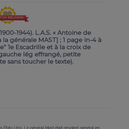
TION BIBLIORARE
00-1944). L.A.S. « Antoine de
[à la générale MAST] ; 1 page in-4 à
” 1e Escadrille et à la croix de
 gauche lég effrangé, petite
e sans toucher le texte).
s États-Unis. Le général Mast était résident général en