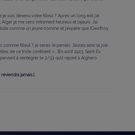
 suis devenu votre filleul ? Après un long exil j’ai
lger je me sens infiniment heureux et rajeuni. J’ai
je pilote comme un jeune homme et j’espère que [Geoffroy
 comme filleul ? je serais le parrain. J’aurais ainsi la joie
les de ce triste continent »… [En août 1943, Saint-Ex
parvient à réintégrer le 2/33 qu’il rejoint à Alghero
reviendra jamais.]