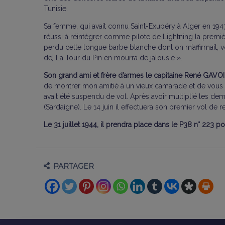
Tunisie.
Sa femme, qui avait connu Saint-Exupéry à Alger en 1943,
réussi à réintégrer comme pilote de Lightning la premièr
perdu cette longue barbe blanche dont on m’affirmait, v
de] La Tour du Pin en mourra de jalousie ».
Son grand ami et frère d’armes le capitaine René GAVOILLE
de montrer mon amitié à un vieux camarade et de vous ret
avait été suspendu de vol. Après avoir multiplié les deman
(Sardaigne). Le 14 juin il effectuera son premier vol de 
Le 31 juillet 1944, il prendra place dans le P38 n° 223 
PARTAGER