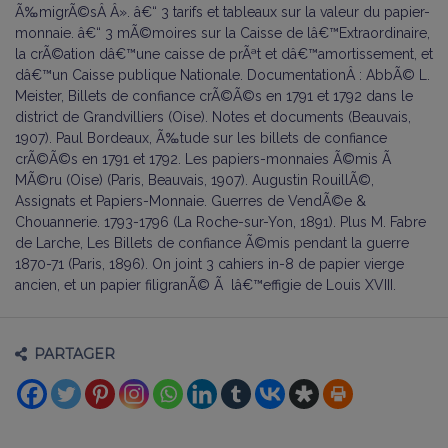
Ã‰migrÃ©sÂ Â». â€“ 3 tarifs et tableaux sur la valeur du papier-
monnaie. â€“ 3 mÃ©moires sur la Caisse de lâ€™Extraordinaire,
la crÃ©ation dâ€™une caisse de prÃªt et dâ€™amortissement, et
dâ€™un Caisse publique Nationale. DocumentationÂ : AbbÃ© L.
Meister, Billets de confiance crÃ©Ã©s en 1791 et 1792 dans le
district de Grandvilliers (Oise). Notes et documents (Beauvais,
1907). Paul Bordeaux, Ã‰tude sur les billets de confiance
crÃ©Ã©s en 1791 et 1792. Les papiers-monnaies Ã©mis Ã
MÃ©ru (Oise) (Paris, Beauvais, 1907). Augustin RouillÃ©,
Assignats et Papiers-Monnaie. Guerres de VendÃ©e &
Chouannerie. 1793-1796 (La Roche-sur-Yon, 1891). Plus M. Fabre
de Larche, Les Billets de confiance Ã©mis pendant la guerre
1870-71 (Paris, 1896). On joint 3 cahiers in-8 de papier vierge
ancien, et un papier filigranÃ© Ã lâ€™effigie de Louis XVIII.
PARTAGER