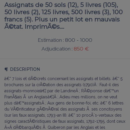
Assignats de 50 sols (12), 5 livres (105),
50 livres (2), 125 livres, 500 livres (3), 100
francs (5). Plus un petit lot en mauvais
Ã©tat. ImprimÃ©s....
800 - 1000
Estimation :
850 €
Adjudication :
DESCRIPTION
â€“ 7 lois et dÃ©crets concernant les assignats et billets. â€“ 5
brochures sur la crÃ©ation des assignats (1790)Â : Faut-il des
assignats-monnoieâ€¦ par de LandineÂ ; RÃ©ponse dâ€™un
FranÃ§ais Ã un Anglaisâ€¦Â ; Adieu mes millions, on ne veut
plus dâ€™assignatsÂ ; Aux gens de bonne-foi, etc. â€“ 6 lettres
du VÃ©rificateur gÃ©nÃ©ral des assignats Ã ses concitoyens
(sur les faux assignats, 1793-an III). â€“ 10 procÃ¨s-verbaux des
signes caractÃ©ristiques de faux assignats, 1792-1795, dont ceux
Â«Â dÃ©barquÃ©s Ã Quiberon par les Anglais et les