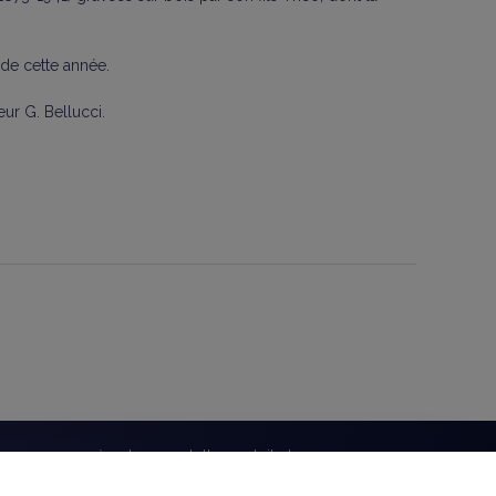
 de cette année.
ur G. Bellucci.
bonnez-vous à notre newsletter gratuite !