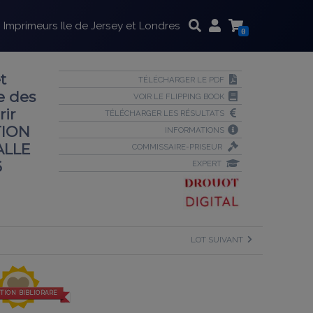
Imprimeurs Ile de Jersey et Londres
0
t
TÉLÉCHARGER LE PDF
e des
VOIR LE FLIPPING BOOK
rir
TÉLÉCHARGER LES RÉSULTATS
TION
INFORMATIONS
ALLE
COMMISSAIRE-PRISEUR
6
EXPERT
LOT SUIVANT
TION BIBLIORARE