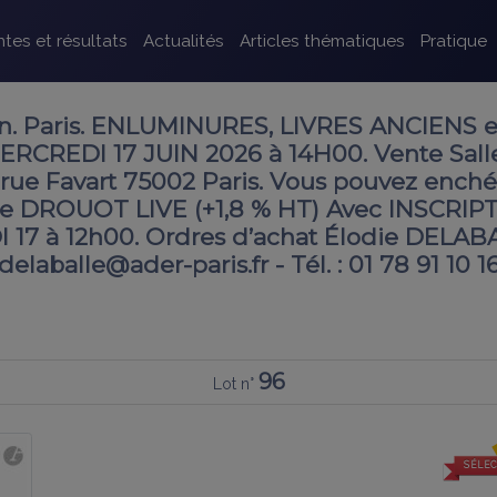
tes et résultats
Actualités
Articles thématiques
Pratique
 Paris. ENLUMINURES, LIVRES ANCIENS e
CREDI 17 JUIN 2026 à 14H00. Vente Sall
, rue Favart 75002 Paris. Vous pouvez enché
rme DROUOT LIVE (+1,8 % HT) Avec INSCRIP
 17 à 12h00. Ordres d’achat Élodie DELAB
.delaballe@ader-paris.fr - Tél. : 01 78 91 10 1
96
Lot n°
SÉLEC