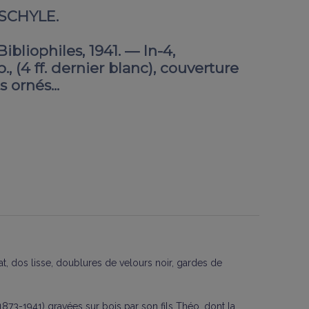
ESCHYLE.
ibliophiles, 1941. — In-4,
p., (4 ff. dernier blanc), couverture
 ornés...
at, dos lisse, doublures de velours noir, gardes de
73-1941) gravées sur bois par son fils Théo, dont la