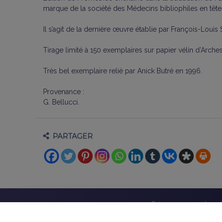
marque de la société des Médecins bibliophiles en tête, 
Il s’agit de la dernière œuvre établie par François-Loui
Tirage limité à 150 exemplaires sur papier vélin d’Arch
Très bel exemplaire relié par Anick Butré en 1996.
Provenance :
G. Bellucci.
PARTAGER
Suivez-nous sur les r