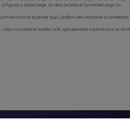
17 figures à pleine page, 20 dans le texte et l’ornement page 111.
s Schmied mort le 19 janvier 1941. L’édition sera imprimée au printemps
es. Celui-ci portant le numéro 106, spécialement imprimé pour le docte
éseaux sociaux
A