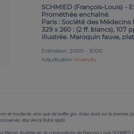
SCHMIED (François-Louis) - 
Prométhée enchaîné.
Paris : Société des Médecins B
329 x 260 : (2 ff. blancs), 107 p
illustrée. Maroquin fauve, plats
2000 - 3000
Estimation :
Invendu
Adjudication :
ir et moutarde, ainsi que de buffle gris, éclair doré sur le premier pl
conservés, étui (Anick Butré 1996).
ul Mazon, illustrée de 39 compositions de François-Louis SCHMIED (18