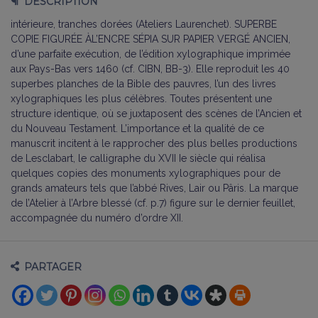
DESCRIPTION
intérieure, tranches dorées (Ateliers Laurenchet). SUPERBE
COPIE FIGURÉE ÀL’ENCRE SÉPIA SUR PAPIER VERGÉ ANCIEN,
d’une parfaite exécution, de l’édition xylographique imprimée
aux Pays-Bas vers 1460 (cf. CIBN, BB-3). Elle reproduit les 40
superbes planches de la Bible des pauvres, l’un des livres
xylographiques les plus célèbres. Toutes présentent une
structure identique, où se juxtaposent des scènes de l’Ancien et
du Nouveau Testament. L’importance et la qualité de ce
manuscrit incitent à le rapprocher des plus belles productions
de Lesclabart, le calligraphe du XVII Ie siècle qui réalisa
quelques copies des monuments xylographiques pour de
grands amateurs tels que l’abbé Rives, Lair ou Pâris. La marque
de l’Atelier à l’Arbre blessé (cf. p.7) figure sur le dernier feuillet,
accompagnée du numéro d’ordre XII.
PARTAGER