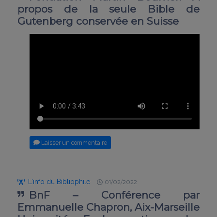
propos de la seule Bible de
Gutenberg conservée en Suisse
Laisser un commentaire
L'info du Bibliophile
01/02/2022
BnF – Conférence par
Emmanuelle Chapron, Aix-Marseille