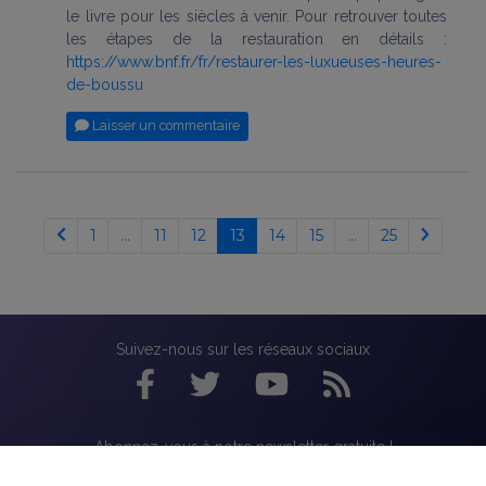
le livre pour les siècles à venir. Pour retrouver toutes
les étapes de la restauration en détails :
https://www.bnf.fr/fr/restaurer-les-luxueuses-heures-
de-boussu
Laisser un commentaire
1
…
11
12
13
14
15
…
25
Suivez-nous sur les réseaux sociaux
Abonnez-vous à notre newsletter gratuite !