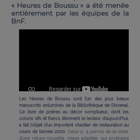
« Heures de Boussu » a été menée
entièrement par les équipes de la
BnF.
Les Heures de Boussu sont l’un des plus beaux
manuscrits enluminés de la Bibliothèque de l’Arsenal.
Ce livre de prières au décor somptueux, dont les
coloris vifs et francs étonnent le lecteur d’aujourd’hui,
a fait l’objet d’un important chantier de restauration au
cours de l’année 2020.
Celui-ci a permis de le doter
d’une reliure nouvelle, mieux adaptée, qui protègera