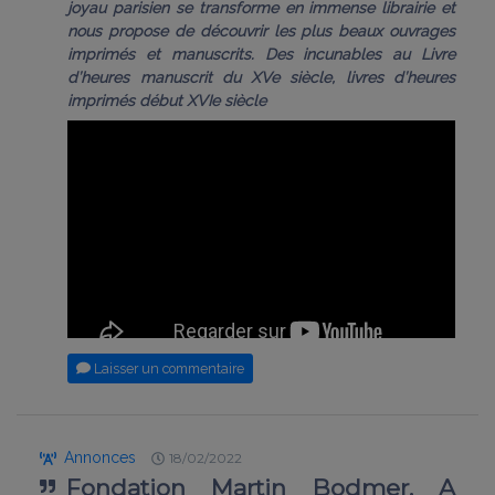
joyau parisien se transforme en immense librairie et
nous propose de découvrir les plus beaux ouvrages
imprimés et manuscrits. Des incunables au Livre
d’heures manuscrit du XVe siècle, livres d’heures
imprimés début XVIe siècle
Laisser un commentaire
Annonces
18/02/2022
Fondation Martin Bodmer. A