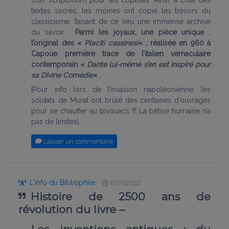
d’un scriptorium pour les copistes.
Ainsi, à côté des
textes sacrés, les moines ont copié les trésors du
classicisme, faisant de ce lieu une immense archive
du savoir.
Parmi les joyaux, une pièce unique :
l’original des «
Placiti cassinesi
« , réalisée en 960 à
Capoue première trace de l’italien vernaculaire
contemporain «
Dante lui-même s’en est inspiré pour
sa Divine Comédie
« .
[Pour info lors de l’invasion napoléonienne, les
soldats de Murat ont brûlé des centaines d’ouvrages
pour se chauffer au bivouacs !!! La bêtise humaine n’a
pas de limites].
Laisser un commentaire
L'info du Bibliophile
11/01/2022
Histoire de 2500 ans de
révolution du livre –