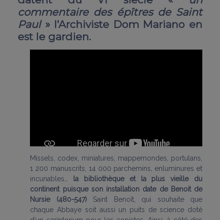
commentaire des épîtres de Saint
Paul
» l’Archiviste Dom Mariano en
est le gardien.
Missels, codex, miniatures, mappemondes, portulans,
1 200 manuscrits, 14 000 parchemins, enluminures et
incunables…
la bibliothèque et la plus vieille du
continent puisque son installation date de Benoit de
Nursie (480-547)
Saint Benoît, qui souhaite que
chaque Abbaye soit aussi un puits de science doté