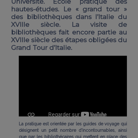
Université. Ecole pratique des
hautes-études. Le « grand tour »
des bibliothèques dans l’Italie du
XVIIIe siècle. La visite de
bibliothèques fait encore partie au
XVIIIe siècle des étapes obligées du
Grand Tour d’Italie.
La pratique est orientée par les guides de voyage qui
désignent un petit nombre d’incontournables, ainsi
que par les bibliothécaires qui mettent en place des