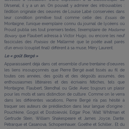
l’Arsenal, il y a un an. On pouvait y admirer des introuvables :
l’édition originale des oeuvres de Louise Labé conservées dans
leur condition primitive tout comme celle des
Essais
de
Montaigne, l’unique exemplaire connu du journal de lycéens où
Proust publia ses tout premiers textes, l’exemplaire de
Madame
Bovary
que Flaubert adressa à Victor Hugo, ou encore les neuf
fascicules des
Poésies
de Mallarmé que le poète avait parés
d’un envoi (couplet final) différent à sa muse, Méry Laurent.
Le « goût Bergé »
Apparaissaient déjà dans cet ensemble d’une trentaine d’oeuvres
les liens insoupçonnés que Pierre Bergé avait tissés au fil de
toutes ces années, des goûts et des dégoûts assumés, des
enthousiasmes littéraires et des écrivains fétiches, tels que
Montaigne, Flaubert, Stendhal ou Gide. Avec toujours un plaisir
pour les mots et sans distinction de culture. Comme on le verra
dans les différentes vacations, Pierre Bergé n’a pas hésité à
traquer ses auteurs de prédilection dans leur langue d’origine :
Pouchkine, Gogol et Dostoïevski, Edgar Poe, Walt Whitman et
Gertrude Stein, William Shakespeare et James Joyce, Dante,
Pétrarque et Casanova, Schopenhauer, Goethe et Schiller… Et du