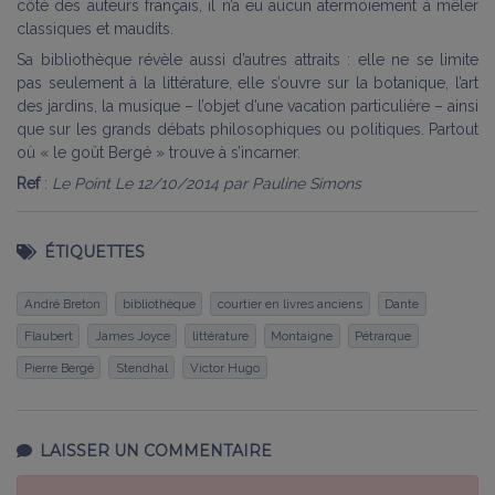
côté des auteurs français, il n’a eu aucun atermoiement à mêler
classiques et maudits.
Sa bibliothèque révèle aussi d’autres attraits : elle ne se limite
pas seulement à la littérature, elle s’ouvre sur la botanique, l’art
des jardins, la musique – l’objet d’une vacation particulière – ainsi
que sur les grands débats philosophiques ou politiques. Partout
où « le goût Bergé » trouve à s’incarner.
Ref
:
Le Point Le 12/10/2014 par Pauline Simons
ÉTIQUETTES
André Breton
bibliothèque
courtier en livres anciens
Dante
Flaubert
James Joyce
littérature
Montaigne
Pétrarque
Pierre Bergé
Stendhal
Victor Hugo
LAISSER UN COMMENTAIRE