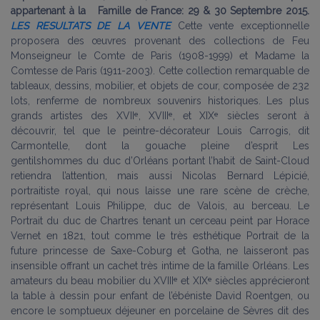
appartenant à la Famille de France: 29 & 30 Septembre 2015.
LES RESULTATS DE LA VENTE
Cette vente exceptionnelle
proposera des œuvres provenant des collections de Feu
Monseigneur le Comte de Paris (1908-1999) et Madame la
Comtesse de Paris (1911-2003). Cette collection remarquable de
tableaux, dessins, mobilier, et objets de cour, composée de 232
lots, renferme de nombreux souvenirs historiques. Les plus
grands artistes des XVIIᵉ, XVIIIᵉ, et XIXᵉ siècles seront à
découvrir, tel que le peintre-décorateur Louis Carrogis, dit
Carmontelle, dont la gouache pleine d’esprit Les
gentilshommes du duc d’Orléans portant l’habit de Saint-Cloud
retiendra l’attention,
mais aussi Nicolas Bernard Lépicié,
portraitiste royal, qui nous laisse une rare scène de crèche,
représentant Louis Philippe, duc de Valois, au berceau. Le
Portrait du duc de Chartres tenant un cerceau peint par Horace
Vernet en 1821, tout comme le très esthétique Portrait de la
future princesse de Saxe-Coburg et Gotha, ne laisseront pas
insensible offrant un cachet très intime de la famille Orléans. Les
amateurs du beau mobilier du XVIIIᵉ et XIXᵉ siècles apprécieront
la table à dessin pour enfant de l’ébéniste David Roentgen, ou
encore le somptueux déjeuner en porcelaine de Sèvres dit des