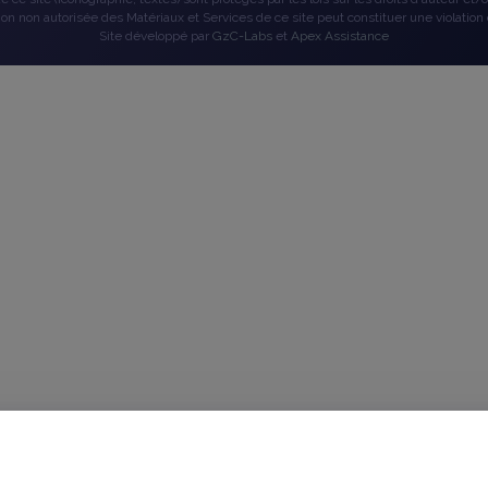
tion non autorisée des Matériaux et Services de ce site peut constituer une violation 
Site développé par
GzC-Labs
et
Apex Assistance