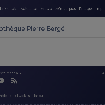
t résultats
Actualités
Articles thématiques
Pratique
Impr
liothèque Pierre Bergé
éseaux sociaux
A
nfidentialité
|
Cookies
|
Plan du site
 ce site (iconographie, textes) sont protégés par les lois sur les droits d'auteur et/ou