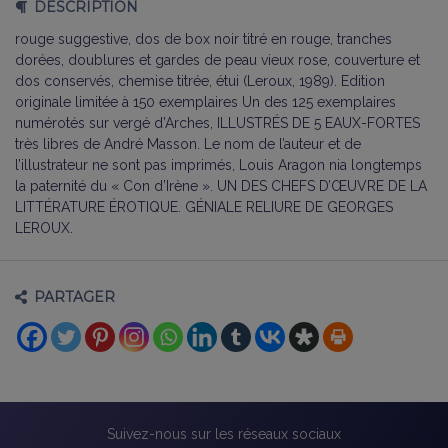
DESCRIPTION
rouge suggestive, dos de box noir titré en rouge, tranches
dorées, doublures et gardes de peau vieux rose, couverture et
dos conservés, chemise titrée, étui (Leroux, 1989). Edition
originale limitée à 150 exemplaires Un des 125 exemplaires
numérotés sur vergé d’Arches,
ILLUSTRÉS DE
5
EAUX
-
FORTES
très libres de André Masson.
Le nom de l’auteur et de
l’illustrateur ne sont pas imprimés, Louis Aragon nia longtemps
la paternité du « Con d’Irène ». U
N DES CHEFS D
’
ŒUVRE DE LA
LITTÉRATURE ÉROTIQUE
.
G
ÉNIALE RELIURE DE
G
EORGES
L
EROUX
.
PARTAGER
Suivez-nous sur les réseaux sociaux