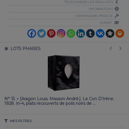
TÉLÉCHARGER LES RÉSULTATS
INFORMATIONS
COMMISSAIRE-PRISEUR
EXPERT
LOTS PHARES
·
ur
N° 15
[Aragon Louis. Masson André.]. Le Con D'Irène.
N
1928. In-4, plats recouverts de poils noirs de …
Bo
MES FILTRES