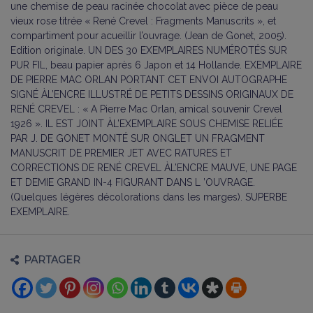
une chemise de peau racinée chocolat avec pièce de peau
vieux rose titrée « René Crevel : Fragments Manuscrits », et
compartiment pour acueillir l’ouvrage. (Jean de Gonet, 2005).
Edition originale. U
N DES
30
EXEMPLAIRES NUMÉROTÉS SUR
PUR FIL
, beau papier après 6 Japon et 14 Hollande.
E
XEMPLAIRE
DE
P
IERRE
M
AC
O
RLAN PORTANT CET ENVOI AUTOGRAPHE
SIGNÉ ÀL
’
ENCRE ILLUSTRÉ DE PETITS DESSINS
ORIGINAUX DE
R
ENÉ
C
REVEL
: « A Pierre Mac Orlan, amical souvenir Crevel
1926 ».
I
L EST JOINT ÀL
’
EXEMPLAIRE SOUS CHEMISE RELIÉE
PAR
J. D
E
G
ONET MONTÉ SUR ONGLET UN FRAGMENT
MANUSCRIT DE
PREMIER JET AVEC RATURES ET
CORRECTIONS DE R
ENÉ
C
REVEL ÀL
’
ENCRE MAUVE
,
UNE PAGE
ET DEMIE GRAND IN
-4
FIGURANT
DANS L ’
OUVRAGE
.
(Quelques légères décolorations dans les marges). S
UPERBE
EXEMPLAIRE
.
PARTAGER