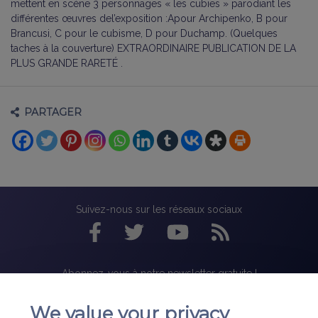
mettent en scène 3 personnages « les cubies » parodiant les
différentes œuvres del’exposition :Apour Archipenko, B pour
Brancusi, C pour le cubisme, D pour Duchamp. (Quelques
taches à la couverture) E
XTRAORDINAIRE PUBLICATION DE
LA
PLUS GRANDE RARETÉ .
PARTAGER
Suivez-nous sur les réseaux sociaux
Abonnez-vous à notre newsletter gratuite !
We value your privacy