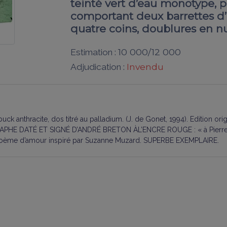
teinté vert d’eau monotype, p
comportant deux barrettes d’i
quatre coins, doublures en n
10 000/12 000
Estimation :
Invendu
Adjudication :
k anthracite, dos titré au palladium. (J. de Gonet, 1994). Edition ori
PHE DATÉ ET SIGNÉ D
’A
NDRÉ
B
RETON ÀL
’
ENCRE ROUGE
: « à Pier
oème d’amour inspiré par Suzanne Muzard. S
UPERBE EXEMPLAIRE
.