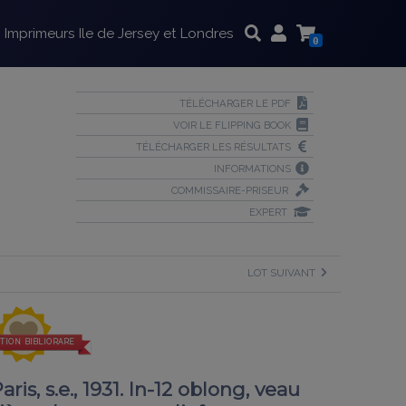
Imprimeurs Ile de Jersey et Londres
0
TÉLÉCHARGER LE PDF
VOIR LE FLIPPING BOOK
TÉLÉCHARGER LES RÉSULTATS
INFORMATIONS
COMMISSAIRE-PRISEUR
EXPERT
LOT SUIVANT
TION BIBLIORARE
ris, s.e., 1931. In-12 oblong, veau