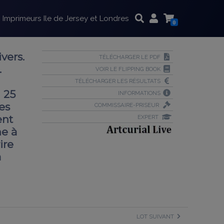
Imprimeurs Ile de Jersey et Londres
0
vers.
TÉLÉCHARGER LE PDF
.
VOIR LE FLIPPING BOOK
TÉLÉCHARGER LES RÉSULTATS
 25
INFORMATIONS
es
COMMISSAIRE-PRISEUR
ent
EXPERT
ne à
ire
à
LOT SUIVANT