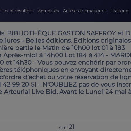
tes et résultats
Actualités
Articles thématiques
Pratique
is. BIBLIOTHÈQUE GASTON SAFFROY et Di
iures - Belles éditions. Editions originales
mière partie le Matin de 10h00 lot 01 à 183
 Après-midi à 14h00 Lot 184 à 414 - MARDI
0 et 14h30 - Vous pouvez enchérir par ordr
ères téléphoniques en envoyant directem
’ordre d’achat ou votre réservation de lig
3 1 42 99 20 51 - N'OUBLIEZ pas de vous inscr
e Artcurial Live Bid. Avant le Lundi 24 mai 
21
Lot n°