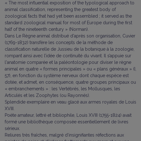
« The most influential exposition of the typological approach to
animal classification, representing the greatest body of
zoological facts that had yet been assembled ; it served as the
standard zoological manual for most of Europe during the first
half of the nineteenth century » (Norman).
Dans Le Règne animal distribué d'après son organisation, Cuvier
(1769-1832) transfère les concepts de la méthode de
classification naturelle de Jussieu de la botanique à la zoologie,
rompant ainsi avec l’idée de continuité du vivant. Il s’appuie sur
l'anatomie comparée et la paléontologie pour diviser le règne
animal en quatre « formes principales » ou « plans généraux » (I,
57), en fonction du système nerveux dont chaque espèce est
dotée, et admet, en conséquence, quatre groupes principaux ou
« embranchements » : les Vertébrés, les Mollusques, les
Articulés et les Zoophytes (ou Rayonnés).
Splendide exemplaire en veau glacé aux armes royales de Louis
XVIII.
Poète amateur, lettré et bibliophile, Louis XVIII (1755-1824) avait
formé une bibliothèque composée essentiellement de livres
sérieux.
Reliures très fraîches, malgré d’insignifiantes réfections aux