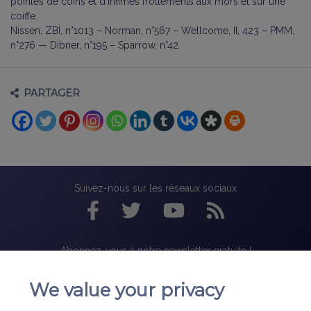
pointes de coins et d’infimes frottements aux mors et sur une
coiffe.
Nissen, ZBI, n°1013 – Norman, n°567 – Wellcome, II, 423 – PMM,
n°276 — Dibner, n°195 – Sparrow, n°42.
PARTAGER
Suivez-nous sur les réseaux sociaux
Abonnez-vous à notre newsletter gratuite !
We value your privacy