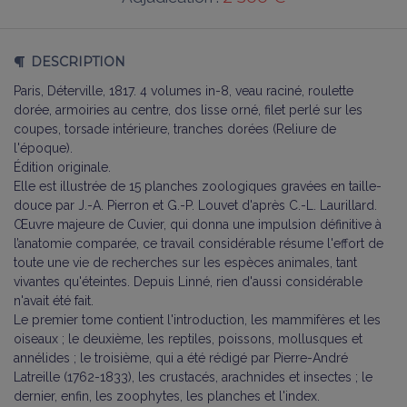
DESCRIPTION
Paris, Déterville, 1817. 4 volumes in-8, veau raciné, roulette
dorée, armoiries au centre, dos lisse orné, filet perlé sur les
coupes, torsade intérieure, tranches dorées (Reliure de
l'époque).
Édition originale.
Elle est illustrée de 15 planches zoologiques gravées en taille-
douce par J.-A. Pierron et G.-P. Louvet d'après C.-L. Laurillard.
Œuvre majeure de Cuvier, qui donna une impulsion définitive à
l’anatomie comparée, ce travail considérable résume l'effort de
toute une vie de recherches sur les espèces animales, tant
vivantes qu'éteintes. Depuis Linné, rien d'aussi considérable
n'avait été fait.
Le premier tome contient l'introduction, les mammifères et les
oiseaux ; le deuxième, les reptiles, poissons, mollusques et
annélides ; le troisième, qui a été rédigé par Pierre-André
Latreille (1762-1833), les crustacés, arachnides et insectes ; le
dernier, enfin, les zoophytes, les planches et l'index.