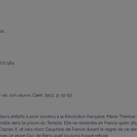
24.
lot 584
a vie, son œuvre,
Caen, 1902, p. 91-92
e leurs enfants à avoir survécu à la Révolution française, Marie-Thérè
ille dans la prison du Temple. Elle ne reviendra en France qu’en 1814,
harles X, et sera donc Dauphine de France durant le règne de ce dernier
eu le jeune Duc de Berry avait lui-aussi trouvé refuge.