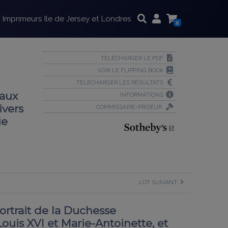
Imprimeurs Ile de Jersey et Londres
0
TÉLÉCHARGER LE PDF
VOIR LE FLIPPING BOOK
TÉLÉCHARGER LES RÉSULTATS
 aux
INFORMATIONS
ivers
COMMISSAIRE-PRISEUR
ie
LOT SUIVANT
Portrait de la Duchesse
ouis XVI et Marie-Antoinette, et