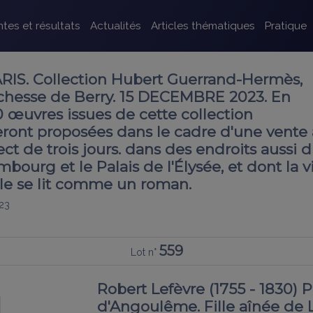
tes et résultats
Actualités
Articles thématiques
Pratique
IS. Collection Hubert Guerrand-Hermès,
chesse de Berry. 15 DECEMBRE 2023. En
 œuvres issues de cette collection
seront proposées dans le cadre d'une vente
ct de trois jours. dans des endroits aussi d
bourg et le Palais de l'Élysée, et dont la v
lle se lit comme un roman.
23
559
Lot n°
Robert Lefèvre (1755 - 1830) 
d'Angoulême. Fille aînée de L