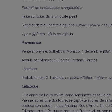
Portrait de la duchesse d'Angoulême
Huile sur toile, dans un ovale peint
Signé et daté au centre à gauche
Robert Lefévre / f.t 18
73,2 x 59,8 cm ; 28 ⅞ by 23½ in.
Provenance
Vente anonyme, Sotheby's, Monaco, 3 décembre 1989, 
Acquis par Monsieur Hubert Guerrand-Hermès
Literature
Probablement G. Lavalley,
Le peintre Robert Lefèvre, s
Catalogue
Fille aînée de Louis XVI et Marie-Antoinette, et seule d
Vienne, après une douloureuse captivité auprès de sa fam
épouse son cousin, Louis-Antoine, Duc d’Artois, fils de C
Édimbourg et à Prague et mourra à Frohsdorf, où son nev