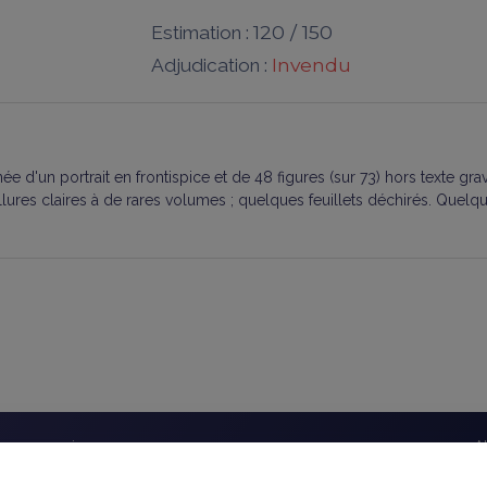
120 / 150
Estimation :
Invendu
Adjudication :
ée d'un portrait en frontispice et de 48 figures (sur 73) hors texte gra
lures claires à de rares volumes ; quelques feuillets déchirés. Quelque
éseaux sociaux
A