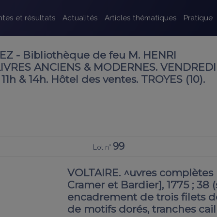
tes et résultats
Actualités
Articles thématiques
Pratique
 - Bibliothèque de feu M. HENRI
IVRES ANCIENS & MODERNES. VENDREDI 
1h & 14h. Hôtel des ventes. TROYES (10).
99
Lot n°
VOLTAIRE. ^uvres complètes [
Cramer et Bardier], 1775 ; 38 (s
encadrement de trois filets do
de motifs dorés, tranches caillo