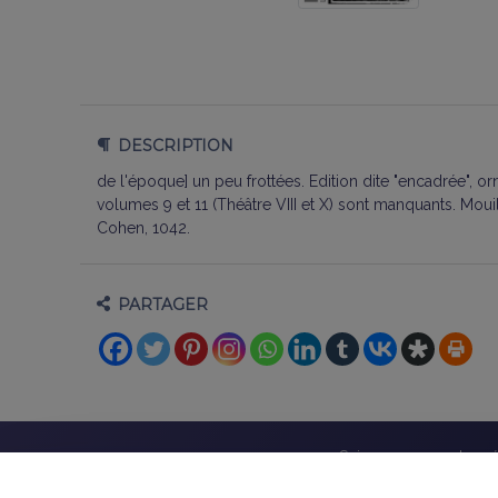
DESCRIPTION
de l'époque] un peu frottées. Edition dite "encadrée", orn
volumes 9 et 11 (Théâtre VIII et X) sont manquants. Mouil
Cohen, 1042.
PARTAGER
Suivez-nous sur les r