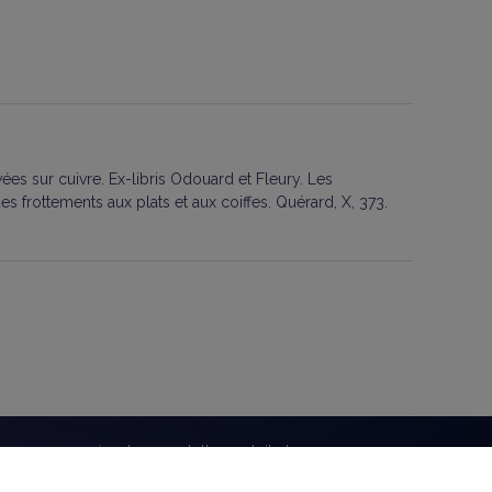
vées sur cuivre. Ex-libris Odouard et Fleury. Les
s frottements aux plats et aux coiffes. Quérard, X, 373.
bonnez-vous à notre newsletter gratuite !