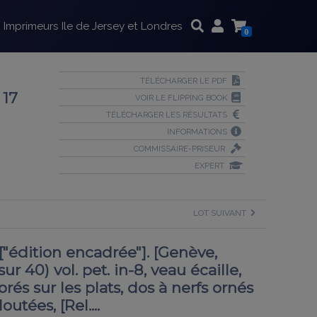
Imprimeurs Ile de Jersey et Londres
0
TÉLÉCHARGER LE PDF
17
VOIR LE FLIPPING BOOK
TÉLÉCHARGER LES RÉSULTATS
INFORMATIONS
COMMISSAIRE-PRISEUR
EXPERT
LOT SUIVANT
"édition encadrée"]. [Genève,
ur 40) vol. pet. in-8, veau écaille,
rés sur les plats, dos à nerfs ornés
utées, [Rel....