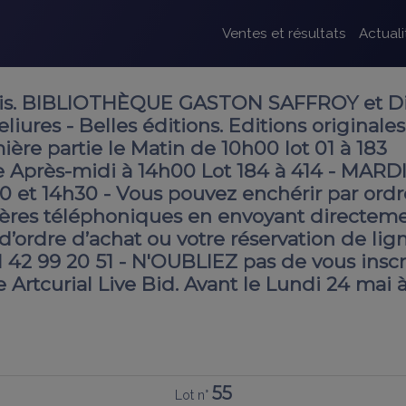
Ventes et résultats
Actuali
is. BIBLIOTHÈQUE GASTON SAFFROY et Di
iures - Belles éditions. Editions originales
mière partie le Matin de 10h00 lot 01 à 183
 Après-midi à 14h00 Lot 184 à 414 - MARDI
0 et 14h30 - Vous pouvez enchérir par ordr
ères téléphoniques en envoyant directem
’ordre d’achat ou votre réservation de lig
3 1 42 99 20 51 - N'OUBLIEZ pas de vous inscr
e Artcurial Live Bid. Avant le Lundi 24 mai 
55
Lot n°