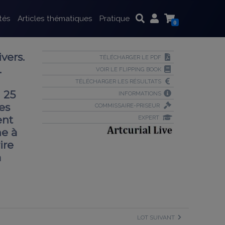
tés
Articles thématiques
Pratique
0
vers.
TÉLÉCHARGER LE PDF
.
VOIR LE FLIPPING BOOK
TÉLÉCHARGER LES RÉSULTATS
 25
INFORMATIONS
es
COMMISSAIRE-PRISEUR
ent
EXPERT
ne à
ire
à
LOT SUIVANT