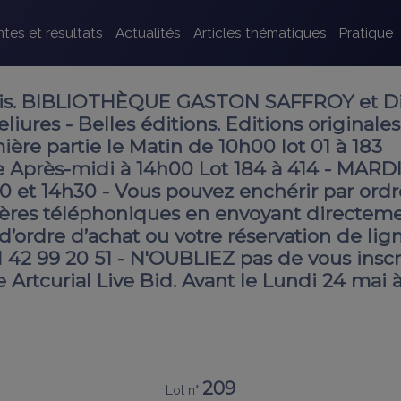
tes et résultats
Actualités
Articles thématiques
Pratique
is. BIBLIOTHÈQUE GASTON SAFFROY et Di
iures - Belles éditions. Editions originales
mière partie le Matin de 10h00 lot 01 à 183
 Après-midi à 14h00 Lot 184 à 414 - MARDI
0 et 14h30 - Vous pouvez enchérir par ordr
ères téléphoniques en envoyant directem
’ordre d’achat ou votre réservation de lig
3 1 42 99 20 51 - N'OUBLIEZ pas de vous inscr
e Artcurial Live Bid. Avant le Lundi 24 mai 
209
Lot n°