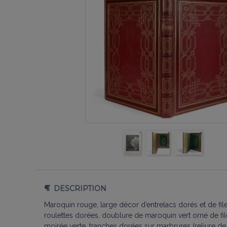
DESCRIPTION
Maroquin rouge, large décor d’entrelacs dorés et de file
roulettes dorées, doublure de maroquin vert orné de fil
moirée verte, tranches dorées sur marbrures (reliure de