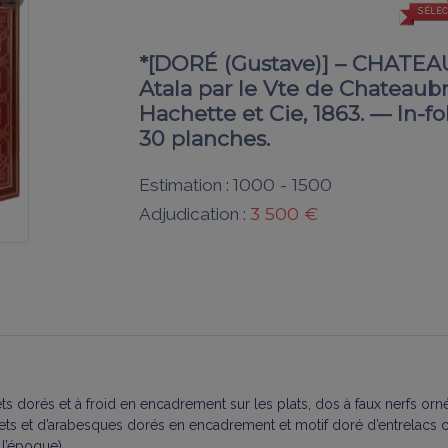
SÉLEC
*[DORÉ (Gustave)] – CHATEA
Atala par le Vte de Chateaubri
Hachette et Cie, 1863. — In-folio, 
30 planches.
1000 - 1500
Estimation :
3 500 €
Adjudication :
ts dorés et à froid en encadrement sur les plats, dos à faux nerfs orn
ets et d’arabesques dorés en encadrement et motif doré d’entrelacs c
 l’époque).