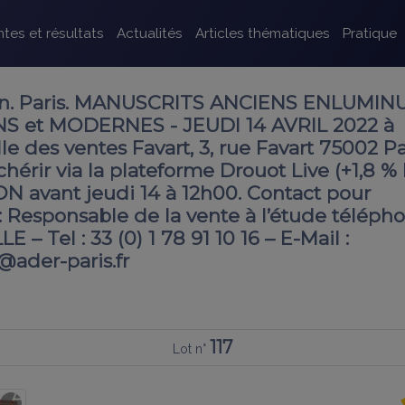
tes et résultats
Actualités
Articles thématiques
Pratique
. Paris. MANUSCRITS ANCIENS ENLUMIN
NS et MODERNES - JEUDI 14 AVRIL 2022 à
le des ventes Favart, 3, rue Favart 75002 Pa
érir via la plateforme Drouot Live (+1,8 %
N avant jeudi 14 à 12h00. Contact pour
 Responsable de la vente à l’étude télépho
– Tel : 33 (0) 1 78 91 10 16 – E-Mail :
@ader-paris.fr
117
Lot n°