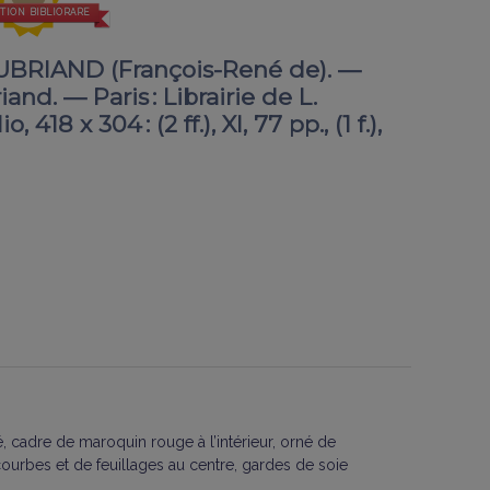
TION BIBLIORARE
UBRIAND (François-René de). —
and. — Paris : Librairie de L.
418 x 304 : (2 ff.), XI, 77 pp., (1 f.),
é, cadre de maroquin rouge à l’intérieur, orné de
ourbes et de feuillages au centre, gardes de soie