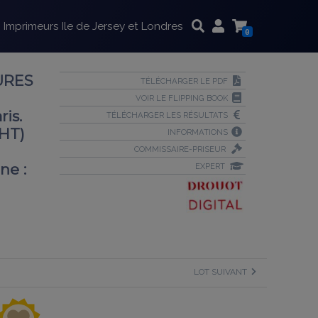
Imprimeurs Ile de Jersey et Londres
0
URES
TÉLÉCHARGER LE PDF
VOIR LE FLIPPING BOOK
ris.
TÉLÉCHARGER LES RÉSULTATS
 HT)
INFORMATIONS
COMMISSAIRE-PRISEUR
ne :
EXPERT
LOT SUIVANT