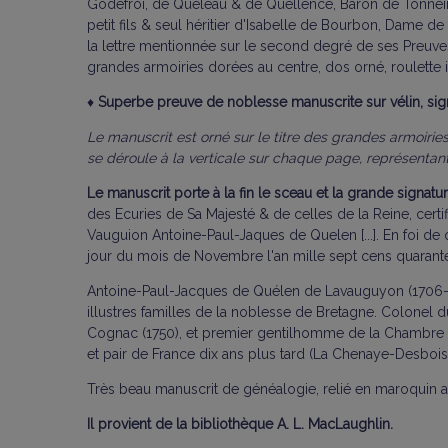
Godefroi, de Queleau & de Quellence, Baron de Tonnein
petit fils & seul héritier d'Isabelle de Bourbon, Dame 
la lettre mentionnée sur le second degré de ses Preuves
grandes armoiries dorées au centre, dos orné, roulette i
♦
Superbe preuve de noblesse manuscrite sur vélin, sign
Le manuscrit est orné sur le titre des grandes armoiries
se déroule à la verticale sur chaque page, représentant
Le manuscrit porte à la fin le sceau et la grande signatu
des Ecuries de Sa Majesté & de celles de la Reine, certi
Vauguion Antoine-Paul-Jaques de Quelen [...]. En foi de
jour du mois de Novembre l'an mille sept cens quarante
Antoine-Paul-Jacques de Quélen de Lavauguyon (1706-1772
illustres familles de la noblesse de Bretagne. Colonel 
Cognac (1750), et premier gentilhomme de la Chambre du
et pair de France dix ans plus tard (La Chenaye-Desbois,
Très beau manuscrit de généalogie, relié en maroquin
Il provient de la bibliothèque A. L. MacLaughlin.