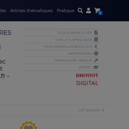
tés
Articles thématiques
Pratique
0
URES
TÉLÉCHARGER LE PDF
VOIR LE FLIPPING BOOK
1
TÉLÉCHARGER LES RÉSULTATS
INFORMATIONS
ec
COMMISSAIRE-PRISEUR
t
EXPERT
r -
LOT SUIVANT