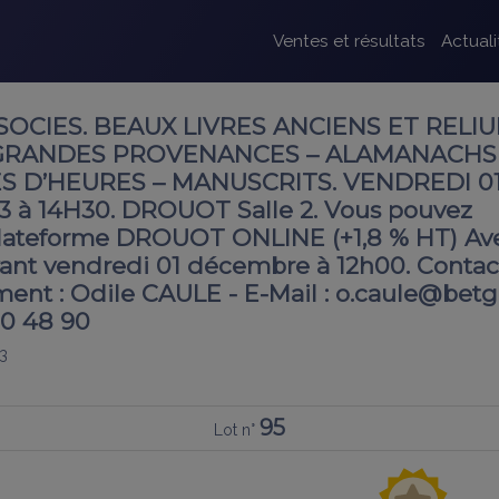
Ventes et résultats
Actuali
SOCIES. BEAUX LIVRES ANCIENS ET RELI
 GRANDES PROVENANCES – ALAMANACHS
ES D’HEURES – MANUSCRITS. VENDREDI 0
à 14H30. DROUOT Salle 2. Vous pouvez
 plateforme DROUOT ONLINE (+1,8 % HT) Av
ant vendredi 01 décembre à 12h00. Contac
nt : Odile CAULE - E-Mail : o.caule@betg.f
 70 48 90
3
95
Lot n°