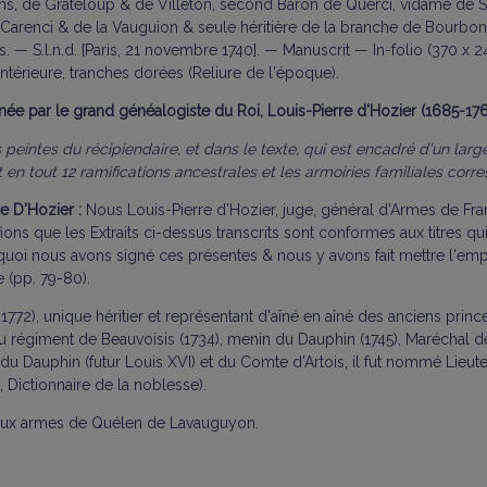
s, de Grateloup & de Villeton, second Baron de Querci, vidame de Sa
de Carenci & de la Vauguion & seule héritière de la branche de Bourb
. — S.l.n.d. [Paris, 21 novembre 1740]. — Manuscrit — In-folio (370 x
ntérieure, tranches dorées (Reliure de l'époque).
ée par le grand généalogiste du Roi, Louis-Pierre d'Hozier (1685-176
 peintes du récipiendaire, et dans le texte, qui est encadré d'un large
 en tout 12 ramifications ancestrales et les armoiries familiales corr
re D'Hozier :
Nous Louis-Pierre d'Hozier, juge, général d'Armes de Fran
fions que les Extraits ci-dessus transcrits sont conformes aux titres 
 quoi nous avons signé ces présentes & nous y avons fait mettre l'em
 (pp. 79-80).
), unique héritier et représentant d'aîné en aîné des anciens prince
du régiment de Beauvoisis (1734), menin du Dauphin (1745), Maréchal 
 Dauphin (futur Louis XVI) et du Comte d'Artois, il fut nommé Lieut
 Dictionnaire de la noblesse).
 aux armes de Quélen de Lavauguyon.