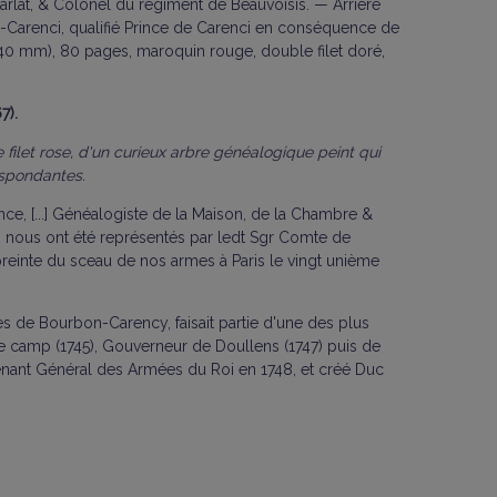
rlat, & Colonel du régiment de Beauvoisis. — Arrière
on-Carenci, qualifié Prince de Carenci en conséquence de
 240 mm), 80 pages, maroquin rouge, double filet doré,
7).
 filet rose, d'un curieux arbre généalogique peint qui
espondantes.
ce, [...] Généalogiste de la Maison, de la Chambre &
qui nous ont été représentés par ledt Sgr Comte de
preinte du sceau de nos armes à Paris le vingt unième
s de Bourbon-Carency, faisait partie d'une des plus
de camp (1745), Gouverneur de Doullens (1747) puis de
enant Général des Armées du Roi en 1748, et créé Duc