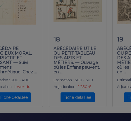
18
19
CÉDAIRE
ABÉCÉDAIRE UTILE
ABÉCÉ
IGIEUX MORAL,
OU PETIT TABLEAU
OU PE
RUCTIF ET
DES ARTS ET
DES A
ANT. — Suivi
MÉTIERS. — Ouvrage
MÉTIE
emens
où les Enfans peuvent,
où les
ithmétique. Chez …
en …
en …
tion :
300 - 400
Estimation :
500 - 600
Estimati
ication :
Invendu
Adjudication :
1 250 €
Adjudica
Fiche détaillée
Fiche détaillée
F
éseaux sociaux
A