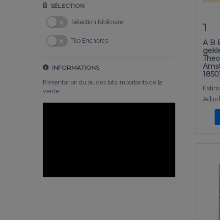
SÉLECTION
Sélection Bibliorare
1
Top Enchères
A B 
gekle
Theo
Amst
INFORMATIONS
1850]
Présentation du ou des lots importants de la
Estima
vente
Adjud