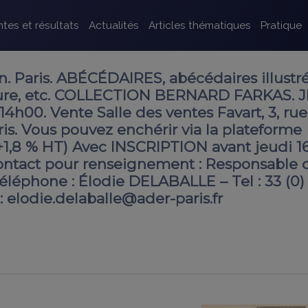
tes et résultats
Actualités
Articles thématiques
Pratique
Paris. ABÉCÉDAIRES, abécédaires illustré
ture, etc. COLLECTION BERNARD FARKAS. 
4h00. Vente Salle des ventes Favart, 3, rue
is. Vous pouvez enchérir via la plateforme
,8 % HT) Avec INSCRIPTION avant jeudi 1
ontact pour renseignement : Responsable d
téléphone : Élodie DELABALLE – Tel : 33 (0)
 : elodie.delaballe@ader-paris.fr