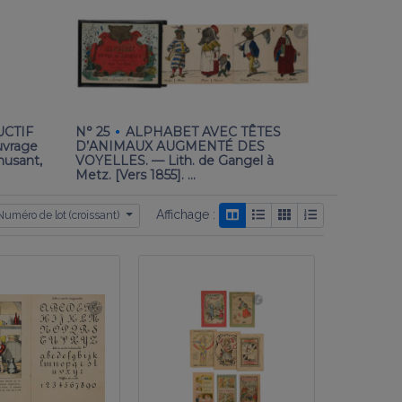
·
·
UCTIF
N° 25
ALPHABET AVEC TÊTES
N° 30
[
uvrage
D’ANIMAUX AUGMENTÉ DES
POUPÉE]. —
musant,
VOYELLES. — Lith. de Gangel à
[Vers 1855]
Metz. [Vers 1855]. …
Affichage :
Numéro de lot (croissant)