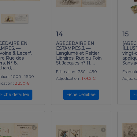
14
15
CÉDAIRE EN
ABÉCÉDAIRE EN
[ABÉC
AMPES. —
ESTAMPES.J. —
ILLUST
voine & Lecerf,
Langlumé et Peltier
vingt-
aire Rue des
Libraires. Rue du Foin
appliq
rs, N° 8.
St Jacques n° 11. …
Sans a
chard, …
Estimation :
350 - 450
Estimati
tion :
1000 - 1500
Adjudication :
1 062 €
Adjudica
ication :
2 250 €
Fiche détaillée
Fiche détaillée
F