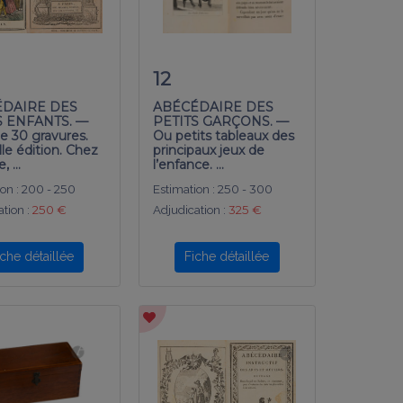
12
ÉDAIRE DES
ABÉCÉDAIRE DES
S ENFANTS. —
PETITS GARÇONS. —
e 30 gravures.
Ou petits tableaux des
le édition. Chez
principaux jeux de
e, …
l’enfance. …
on :
200 - 250
Estimation :
250 - 300
tion :
250 €
Adjudication :
325 €
iche détaillée
Fiche détaillée