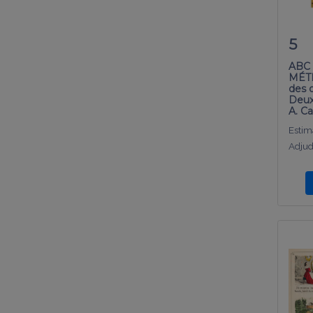
5
ABC 
MÉTI
des 
Deux
A. C
Estima
Adjud