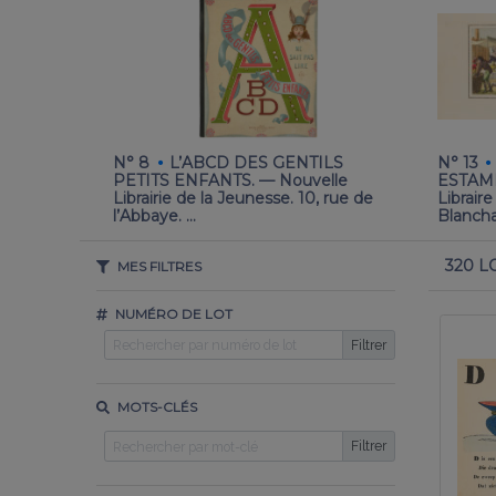
·
·
N° 8
L’ABCD DES GENTILS
N° 13
IONS. —
PETITS ENFANTS. — Nouvelle
ESTAMPE
e. [Chez
Librairie de la Jeunesse. 10, rue de
Librair
l’Abbaye. …
Blancha
320 L
MES FILTRES
NUMÉRO DE LOT
Filtrer
MOTS-CLÉS
Filtrer