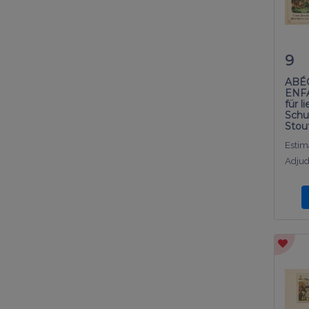
9
ABÉ
ENFA
für l
Schul
Stou
Estima
Adjud