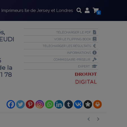
Imprimeurs Ile de Jersey et Londres
0
s,
TÉLÉCHARGER LE PDF
JEUDI
VOIR LE FLIPPING BOOK
TÉLÉCHARGER LES RÉSULTATS
INFORMATIONS
6
COMMISSAIRE-PRISEUR
e la
EXPERT
 1 78