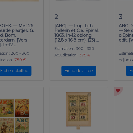
2
3
BOEK. — Met 26
[ABC]. — Imp. Lith.
ABC D
urde plaatjes. G.
Pellerin et Cie. Epinal.
— 8e s
d. Bom.
1863. In-12 oblong
d’Epina
erdam. [Vers
(12,8 x 16,8 cm). (23) …
edit. [
. In-12 …
…
Estimation :
300 - 350
tion :
200 - 300
Estimati
Adjudication :
375 €
ication :
750 €
Adjudica
Fiche détaillée
Fiche détaillée
F