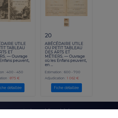
20
DAIRE UTILE
ABÉCÉDAIRE UTILE
TIT TABLEAU
OU PETIT TABLEAU
RTS ET
DES ARTS ET
RS. — Ouvrage
MÉTIERS. — Ouvrage
 Enfans peuvent,
où les Enfans peuvent,
en …
on :
400 - 450
Estimation :
600 - 700
tion :
875 €
Adjudication :
1 062 €
iche détaillée
Fiche détaillée
bonnez-vous à notre newsletter gratuite !