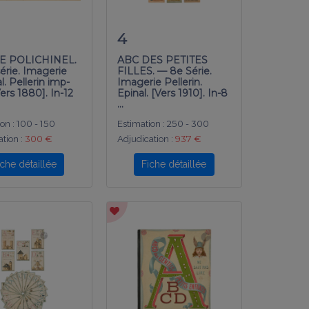
4
E POLICHINEL.
ABC DES PETITES
érie. Imagerie
FILLES. — 8e Série.
l. Pellerin imp-
Imagerie Pellerin.
Vers 1880]. In-12
Epinal. [Vers 1910]. In-8
…
on :
100 - 150
Estimation :
250 - 300
tion :
300 €
Adjudication :
937 €
iche détaillée
Fiche détaillée