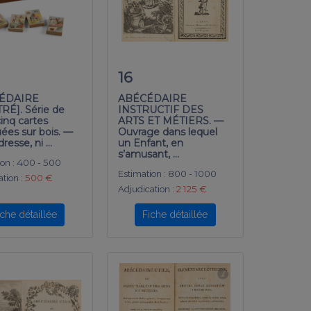
16
ÉDAIRE
ABÉCÉDAIRE
RÉ]. Série de
INSTRUCTIF DES
cinq cartes
ARTS ET MÉTIERS. —
uées sur bois. —
Ouvrage dans lequel
dresse, ni …
un Enfant, en
s’amusant, …
on :
400 - 500
Estimation :
800 - 1000
tion :
500 €
Adjudication :
2 125 €
iche détaillée
Fiche détaillée