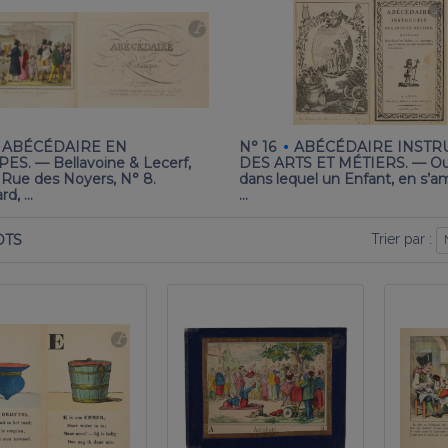
·
ABÉCÉDAIRE EN
N° 16
ABÉCÉDAIRE INSTR
S. — Bellavoine & Lecerf,
DES ARTS ET MÉTIERS. — O
e Rue des Noyers, N° 8.
dans lequel un Enfant, en s’a
rd, …
…
Trier par :
OTS