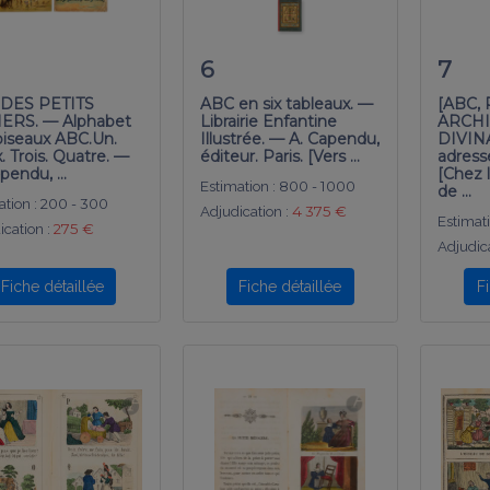
6
7
DES PETITS
ABC en six tableaux. —
[ABC,
ERS. — Alphabet
Librairie Enfantine
ARCHI
oiseaux ABC.Un.
Illustrée. — A. Capendu,
DIVIN
. Trois. Quatre. —
éditeur. Paris. [Vers …
adresse
apendu, …
[Chez 
Estimation :
800 - 1000
de …
tion :
200 - 300
Adjudication :
4 375 €
Estimati
ication :
275 €
Adjudica
Fiche détaillée
Fiche détaillée
F