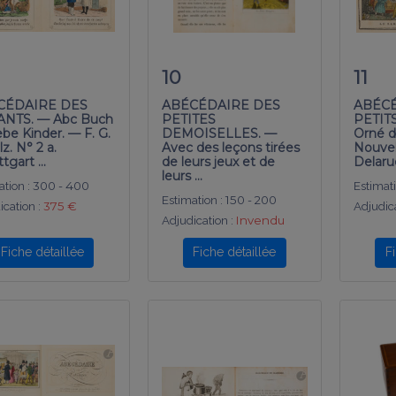
10
11
CÉDAIRE DES
ABÉCÉDAIRE DES
ABÉC
NTS. — Abc Buch
PETITES
PETIT
iebe Kinder. — F. G.
DEMOISELLES. —
Orné d
z. N° 2 a.
Avec des leçons tirées
Nouvel
ttgart …
de leurs jeux et de
Delaru
leurs …
tion :
300 - 400
Estimati
Estimation :
150 - 200
ication :
375 €
Adjudica
Adjudication :
Invendu
Fiche détaillée
Fiche détaillée
F