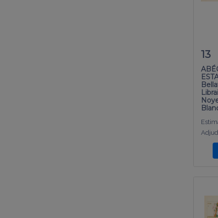
13
ABÉ
EST
Bella
Libr
Noye
Blan
Estima
Adjud