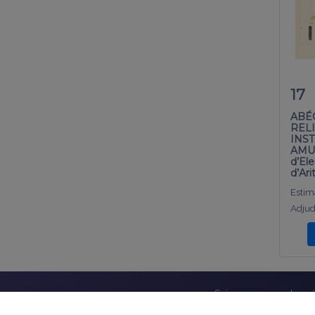
17
ABÉ
REL
INST
AMUS
d’El
d’Ar
Estima
Adjud
Suivez-nous sur les r