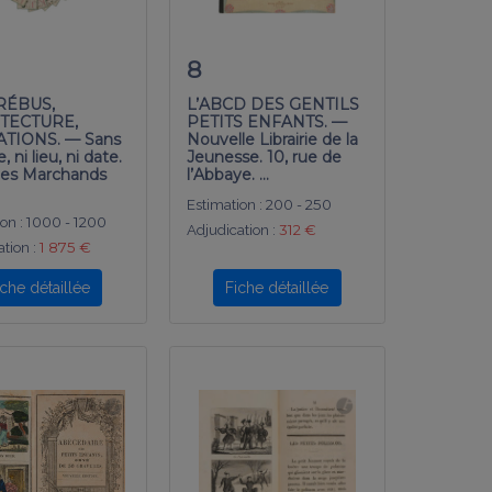
8
 RÉBUS,
L’ABCD DES GENTILS
TECTURE,
PETITS ENFANTS. —
ATIONS. — Sans
Nouvelle Librairie de la
, ni lieu, ni date.
Jeunesse. 10, rue de
les Marchands
l’Abbaye. …
Estimation :
200 - 250
on :
1000 - 1200
Adjudication :
312 €
tion :
1 875 €
iche détaillée
Fiche détaillée