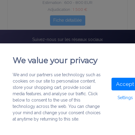
Adjudication :
1 500 €
Fiche détaillée
Suivez-nous sur les réseaux sociaux
We value your privacy
Abonnez-vous à notre newsletter gratuite !
We and our partners use technology such as
cookies on our site to personalise content,
Accept
store your shopping cart, provide social
media features, and analyse our traffic. Click
Settings
À Propos
|
Nous contacter
|
Mentions légales
|
Politique de
below to consent to the use of this
confidentialité
|
Cookies
|
Plan du site
technology across the web. You can change
your mind and change your consent choices
©
1999-2022
Association Bibliorare. Tous droits réservés.
at anytime by returning to this site.
Les Matériaux et Services de ce site (iconographie, textes) sont
protégés par les lois sur les droits d'auteur et/ou la propriété
intellectuelle.