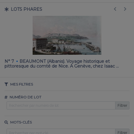
LOTS PHARES
·
N° 7
BEAUMONT (Albanis). Voyage historique et
N°
pittoresque du comté de Nice. A Genève, chez Isaac …
gu
MES FILTRES
NUMÉRO DE LOT
Filtrer
MOTS-CLÉS
Filtrer