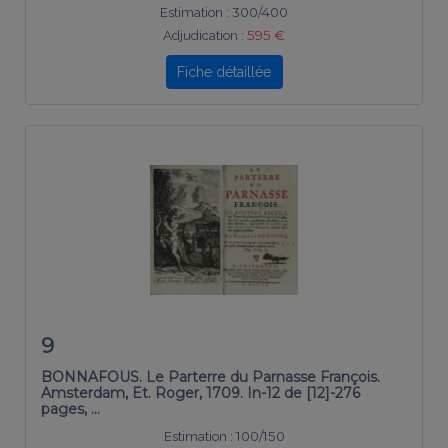
Estimation :
300/400
Adjudication :
595 €
Fiche détaillée
9
BONNAFOUS. Le Parterre du Parnasse François.
Amsterdam, Et. Roger, 1709. In-12 de [12]-276
pages, …
Estimation :
100/150