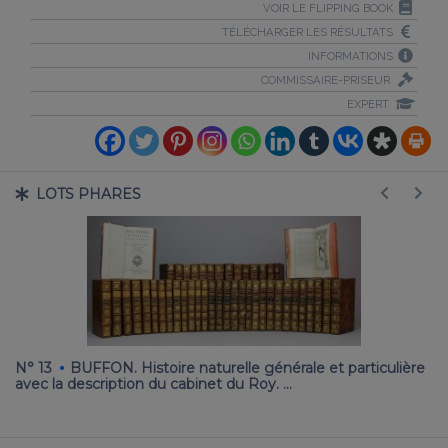
VOIR LE FLIPPING BOOK
TÉLÉCHARGER LES RÉSULTATS
INFORMATIONS
COMMISSAIRE-PRISEUR
EXPERT
LOTS PHARES
·
N° 13
BUFFON. Histoire naturelle générale et particulière
N
avec la description du cabinet du Roy. …
Sc
…