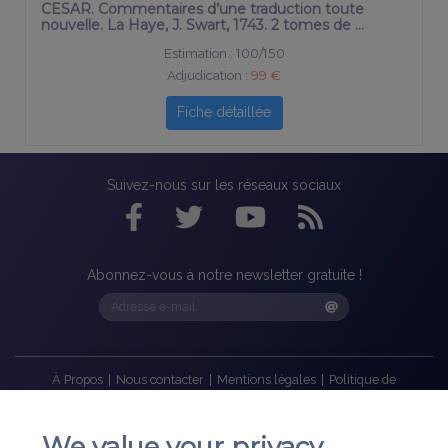
nouvelle. La Haye, J. Swart, 1743. 2 tomes de …
Estimation :
100/150
Adjudication :
99 €
Fiche détaillée
Suivez-nous sur les réseaux sociaux
Abonnez-vous à notre newsletter gratuite !
À Propos
|
Nous contacter
|
Mentions légales
|
Politique de
confidentialité
|
Cookies
|
Plan du site
©
1999-2022
Association Bibliorare. Tous droits réservés.
We value your privacy