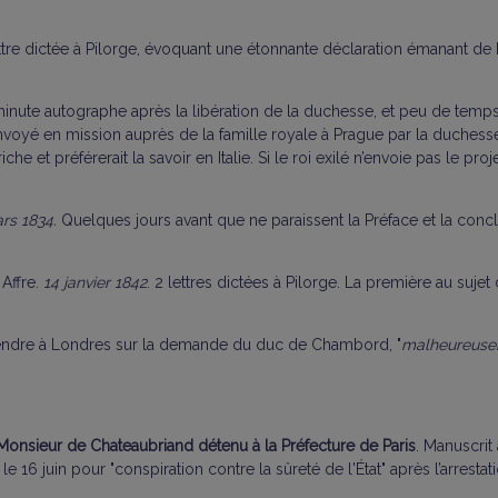
ttre dictée à Pilorge, évoquant une étonnante déclaration émanant de 
inute autographe après la libération de la duchesse, et peu de temps
voyé en mission auprès de la famille royale à Prague par la duchesse,
riche et préférerait la savoir en Italie. Si le roi exilé n’envoie pas le p
rs 1834.
Quelques jours avant que ne paraissent la Préface et la con
 Affre.
14 janvier 1842
. 2 lettres dictées à Pilorge. La première au suje
rendre à Londres sur la demande du duc de Chambord, "
malheureusem
 Monsieur de Chateaubriand détenu à la Préfecture de Paris
. Manuscrit
le 16 juin pour "conspiration contre la sûreté de l'État" après l’arrest