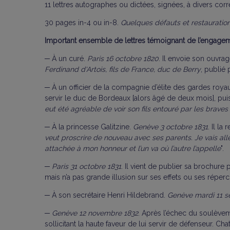
11 lettres autographes ou dictées, signées, à divers c
30 pages in-4 ou in-8.
Quelques défauts et restauratio
Important ensemble de lettres témoignant de l’engageme
─ À un curé.
Paris 16 octobre 1820
. Il envoie son ouvrag
Ferdinand d'Artois, fils de France, duc de Berry
, publié
─
À un officier de la compagnie d’élite des gardes roya
servir le duc de Bordeaux [alors âgé de deux mois], pui
eut été agréable de voir son fils entouré par les braves 
─ À la princesse Galitzine.
Genève 3 octobre 1831
. Il la
veut proscrire de nouveau avec ses parents. Je vais alle
attachée à mon honneur et l’un va où l’autre l’appelle
".
─ Paris 31 octobre 1831
. Il vient de publier sa brochur
mais n’a pas grande illusion sur ses effets ou ses réperc
─
À son secrétaire Henri Hildebrand.
Genève mardi 11 s
─ Genève 12 novembre 1832
. Après l’échec du soulèvem
sollicitant la haute faveur de lui servir de défenseur. Cha