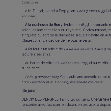
Chambres
.
─ À M. Dulçat, avocat à Perpignan.
Paris 3 mars 1833
. Le
sommes
".
─
À la duchesse de Berry
. [Automne 1833]. Importante m
selon les anciennes lois du royaume]. Chateaubriand, en
s’inquiète du sort de la duchesse si elle s’installe en Aut
Chateaubriand a décidé de ne plus le servir.
─
À l’auteur d’un article de
La Revue de Paris. Paris 9 ma
lecture à ses amis.
─
Au baron de Vitrolles.
Paris 12 mai 1834
et au cardinal
d'une dette.
─ Paris, 9 octobre 1843
. Chateaubriand accepte de se 
Lord Liverpool et M. Canning
,
ma fidélité me reste
".
[
On joint
:]
DENOIX DES VERGNES, Fanny.
29 juin 1832.
Une visite à
rencontre avec l’écrivain, en détention provisoire depuis 