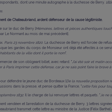
orrespondants, dont une minute autographe à la duchesse de Berry.
182
ns
.
nt de Chateaubriand, ardent défenseur de la cause légitimiste.
e sur le duc de Berry [
Mémoires, lettres et pièces authentiques touch
 par Le Normant au mois de mai précédent].
ux.
Paris 23 novembre 1820
. La duchesse de Berry est forcée de refuse
sque les gardes du corps de Monsieur ont déjà été affectés à ce servi
habitants de la ville dont il porte le nom
".
 remercie de son obligeant billet, avec retard. "
J’ai été soir et matin o
r à Paris imprimer cette défense, car je ne sais point faire le brave à
e pour défendre le jeune duc de Bordeaux [
De la nouvelle proposition 
ussions dans la presse, et pense quitter la France, "
cette fois pour tou
eptembre 1832
. Il le charge de lui renvoyer lettres et paquets. "
Je ne s
ent vendéen et l’arrestation de la duchesse de Berry. 3 lettres signée
teaubriand transmet cette lettre au ministre de la Justice [Félix Barthe] 