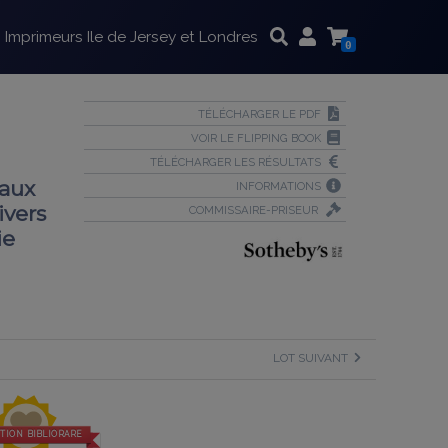
Imprimeurs Ile de Jersey et Londres
0
TÉLÉCHARGER LE PDF
VOIR LE FLIPPING BOOK
TÉLÉCHARGER LES RÉSULTATS
 aux
INFORMATIONS
ivers
COMMISSAIRE-PRISEUR
ie
LOT SUIVANT
TION BIBLIORARE