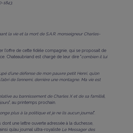
0-1843
.
ant la vie et la mort de S.A.R. monseigneur Charles-
r l’offre de cette fidèle compagnie, qui se proposait de
ce. Chateaubriand est chargé de leur dire "
combien il lui
ccupé d’une défense de mon pauvre petit Henri, qu’on
 l’abri de l’ennemi, derrière une montagne. Ma vie est
relative au bannissement de Charles X et de sa famille
],
jours
", au printemps prochain.
onge plus à la politique et je ne lis aucun journal
".
s dont une lettre ouverte adressée à la duchesse,
ainsi qu’au journal ultra-royaliste
Le Messager des