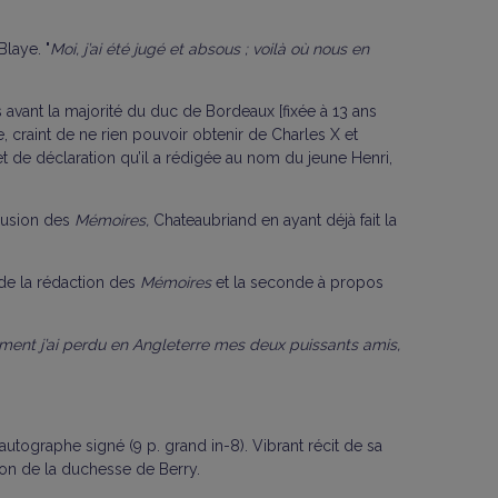
Blaye. "
Moi, j’ai été jugé et absous ; voilà où nous en
 avant la majorité du duc de Bordeaux [fixée à 13 ans
 craint de ne rien pouvoir obtenir de Charles X et
rojet de déclaration qu’il a rédigée au nom du jeune Henri,
clusion des
Mémoires,
Chateaubriand en ayant déjà fait la
t de la rédaction des
Mémoires
et la seconde à propos
ent j’ai perdu en Angleterre mes deux puissants amis,
 autographe signé (9 p. grand in-8). Vibrant récit de sa
ation de la duchesse de Berry.