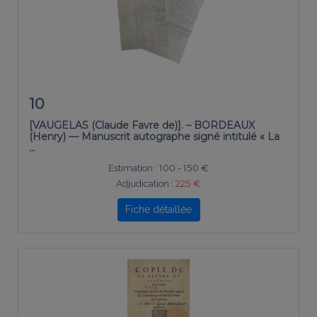
10
[VAUGELAS (Claude Favre de)]. – BORDEAUX
(Henry) — Manuscrit autographe signé intitulé « La
…
Estimation :
100 - 150 €
Adjudication :
225 €
Fiche détaillée