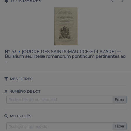
LOTS PHARES
·
N° 43
[ORDRE DES SAINTS-MAURICE-ET-LAZARE] —
N
Bullarium seu literæ romanorum pontificum pertinentes ad
l'
…
MES FILTRES
NUMÉRO DE LOT
Filtrer
MOTS-CLÉS
Filtrer